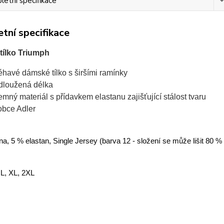
etní specifikace
tní specifikace
ílko Triumph
léhavé dámské tílko s širšími ramínky
dloužená délka
jemný materiál s přídavkem elastanu zajišťující stálost tvaru
obce Adler
a, 5 % elastan, Single Jersey (barva 12 - složení se může lišit 80 %
 L, XL, 2XL