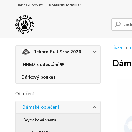
Jak nakupovat?
Kontaktní formulář
Úvod
D
Rekord Bull Sraz 2026
Dáms
IHNED k odeslání ❤️
Dárkový poukaz
Oblečení
Dámské oblečení
Výcviková vesta