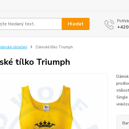
Potřeb
Hledat
+420
ámské oblečení
Dámské tílko Triumph
ké tílko Triumph
Dámské
prodlo
stálos
Single
viskóza
Bar