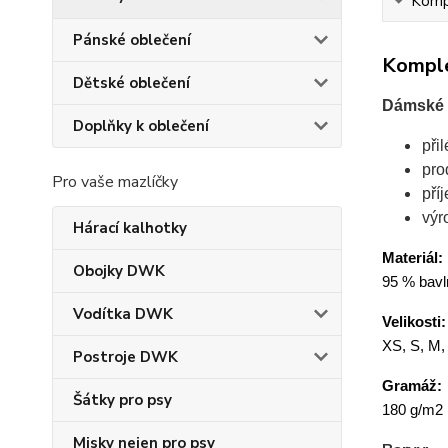
Kompl
Pánské oblečení
Komple
Dětské oblečení
Dámské t
Doplňky k oblečení
při
pro
Pro vaše mazlíčky
pří
výr
Hárací kalhotky
Materiál:
Obojky DWK
95 % bavln
Vodítka DWK
Velikosti:
XS, S, M,
Postroje DWK
Gramáž:
Šátky pro psy
180 g/m2
Misky nejen pro psy