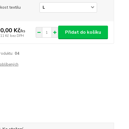
ikost textilu
0,00 Kč
/
ks
Přidat do košíku
,11 Kč
bez DPH
roduktu:
04
oblíbených