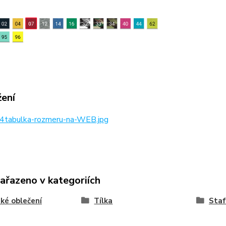
žení
4tabulka-rozmeru-na-WEB.jpg
zařazeno v kategoriích
ké oblečení
Tílka
Staf