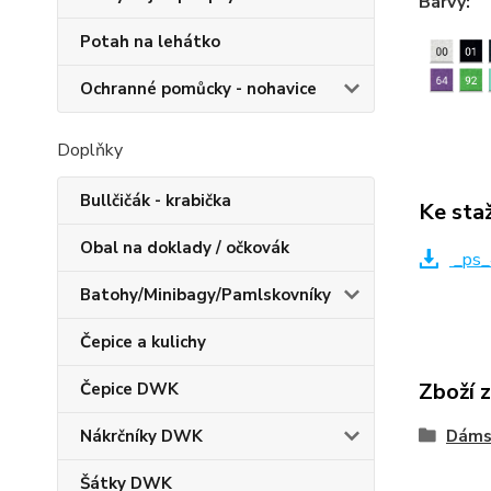
Barvy:
Potah na lehátko
Ochranné pomůcky - nohavice
Doplňky
Bullčičák - krabička
Ke sta
Obal na doklady / očkovák
_ps_
Batohy/Minibagy/Pamlskovníky
Čepice a kulichy
Zboží 
Čepice DWK
Nákrčníky DWK
Dáms
Šátky DWK