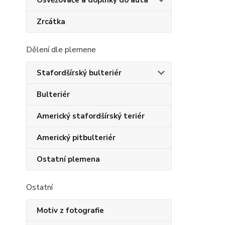
Osvěžovače a doplňky do auta
Zrcátka
Dělení dle plemene
Stafordšírský bulteriér
Bulteriér
Americký stafordšírský teriér
Americký pitbulteriér
Ostatní plemena
Ostatní
Motiv z fotografie