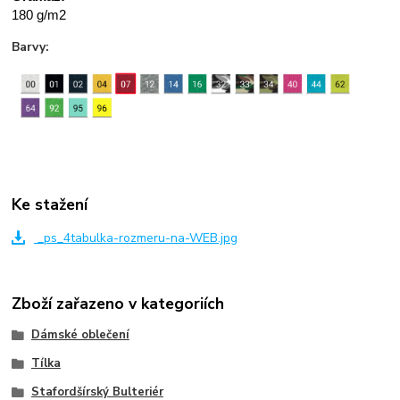
180 g/m2
Barvy:
Ke stažení
_ps_4tabulka-rozmeru-na-WEB.jpg
Zboží zařazeno v kategoriích
Dámské oblečení
Tílka
Stafordšírský Bulteriér