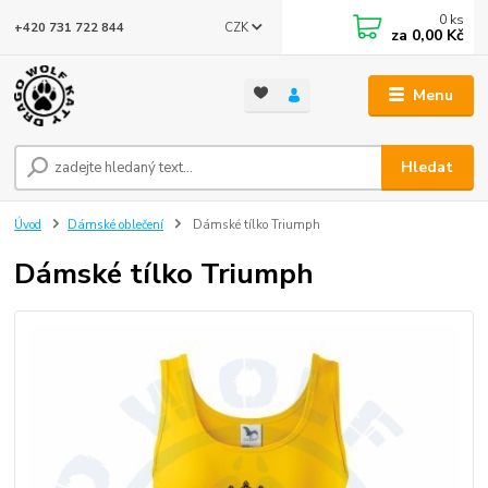
0
ks
CZK
+420 731 722 844
za
0,00 Kč
Menu
Hledat
Úvod
Dámské oblečení
Dámské tílko Triumph
Dámské tílko Triumph