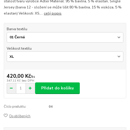
stálost tvaru výrobce Adler Materiál: 95 % bavlna, 5 % elastan, Single
Jersey (barva 12 - složení se může lišit 80 % bavlna, 15 % viskóza, 5 %
elastan) Velikosti: XS,...
celý popis
Barva textilu
Velikost textilu
420,00 Kč
/
ks
347,11 Kč
bez DPH
Přidat do košíku
Číslo produktu:
04
Do oblíbených