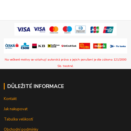
Na veškeré motivy se vztahují autorská práva a jejich porušení je dle zákona 121/2000
Sb. trestné.
DŮLEŽITÉ INFORMACE
Kontakt
Jak nakupovat
Tabulka velikostí
Obchodní podmínky