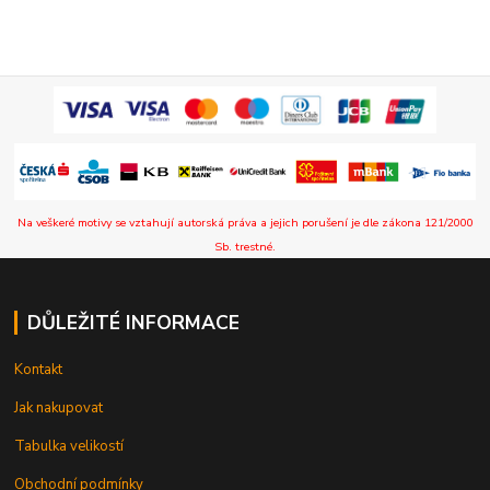
Na veškeré motivy se vztahují autorská práva a jejich porušení je dle zákona 121/2000
Sb. trestné.
DŮLEŽITÉ INFORMACE
Kontakt
Jak nakupovat
Tabulka velikostí
Obchodní podmínky