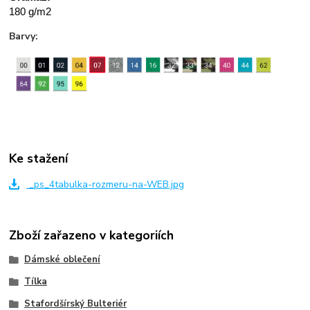
180 g/m2
Barvy:
Ke stažení
_ps_4tabulka-rozmeru-na-WEB.jpg
Zboží zařazeno v kategoriích
Dámské oblečení
Tílka
Stafordšírský Bulteriér