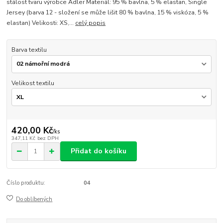
stálost tvaru výrobce Adler Materiál: 95 % bavlna, 5 % elastan, Single
Jersey (barva 12 - složení se může lišit 80 % bavlna, 15 % viskóza, 5 %
elastan) Velikosti: XS,...
celý popis
Barva textilu
Velikost textilu
420,00 Kč
/
ks
347,11 Kč
bez DPH
Přidat do košíku
Číslo produktu:
04
Do oblíbených