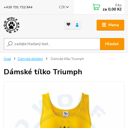
0
ks
CZK
+420 731 722 844
za
0,00 Kč
Menu
Hledat
Úvod
Dámské oblečení
Dámské tílko Triumph
Dámské tílko Triumph