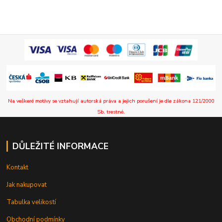
Na veškeré motivy se vztahují autorská práva a jejich porušení je dle zákona 121/2000
Sb. trestné.
DŮLEŽITÉ INFORMACE
Kontakt
Jak nakupovat
Tabulka velikostí
Obchodní podmínky