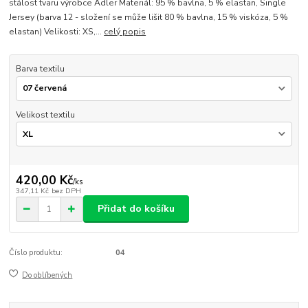
stálost tvaru výrobce Adler Materiál: 95 % bavlna, 5 % elastan, Single
Jersey (barva 12 - složení se může lišit 80 % bavlna, 15 % viskóza, 5 %
elastan) Velikosti: XS,...
celý popis
Barva textilu
Velikost textilu
420,00 Kč
/
ks
347,11 Kč
bez DPH
Přidat do košíku
Číslo produktu:
04
Do oblíbených