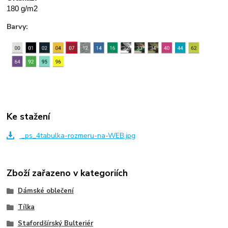
180 g/m2
Barvy:
Ke stažení
_ps_4tabulka-rozmeru-na-WEB.jpg
Zboží zařazeno v kategoriích
Dámské oblečení
Tílka
Stafordšírský Bulteriér