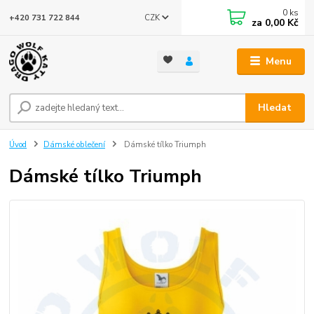
0
ks
CZK
+420 731 722 844
za
0,00 Kč
Menu
Hledat
Úvod
Dámské oblečení
Dámské tílko Triumph
Dámské tílko Triumph