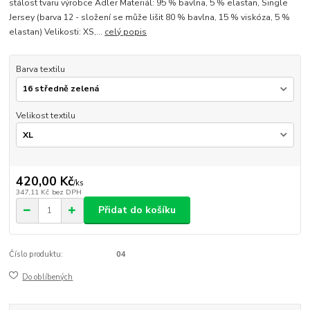
stálost tvaru výrobce Adler Materiál: 95 % bavlna, 5 % elastan, Single
Jersey (barva 12 - složení se může lišit 80 % bavlna, 15 % viskóza, 5 %
elastan) Velikosti: XS,...
celý popis
Barva textilu
Velikost textilu
420,00 Kč
/
ks
347,11 Kč
bez DPH
Přidat do košíku
Číslo produktu:
04
Do oblíbených