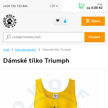
0
ks
CZK
+420 731 722 844
za
0,00 Kč
Menu
Hledat
Úvod
Dámské oblečení
Dámské tílko Triumph
Dámské tílko Triumph