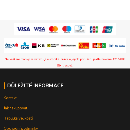
Na veškeré motivy se vztahují autorská práva a jejich porušení je dle zákona 121/2000
Sb. trestné.
DŮLEŽITÉ INFORMACE
Kontakt
Jak nakupovat
Tabulka velikostí
Obchodní podmínky