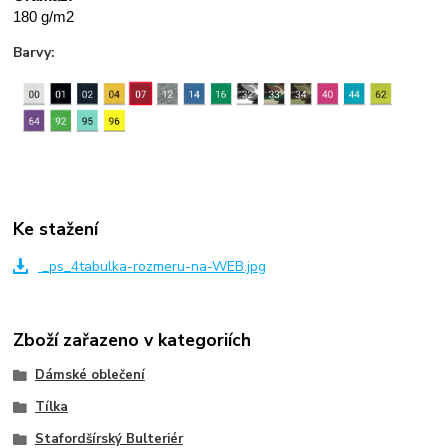
180 g/m2
Barvy:
Ke stažení
_ps_4tabulka-rozmeru-na-WEB.jpg
Zboží zařazeno v kategoriích
Dámské oblečení
Tílka
Stafordšírský Bulteriér