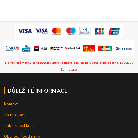
Na veškeré motivy se vztahují autorská práva a jejich porušení je dle zákona 121/2000
Sb. trestné.
DŮLEŽITÉ INFORMACE
Kontakt
Jak nakupovat
Tabulka velikostí
Obchodní podmínky