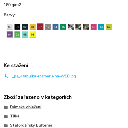
180 g/m2
Barvy:
Ke stažení
_ps_4tabulka-rozmeru-na-WEB.jpg
Zboží zařazeno v kategoriích
Dámské oblečení
Tílka
Stafordšírský Bulteriér