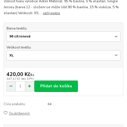
stálost tvaru výrobce Adler Materiál: 95 % bavlna, 5 % elastan, Single
Jersey (barva 12 - složení se může lišit 80 % bavlna, 15 % viskóza, 5 %
elastan) Velikosti: XS,...
celý popis
Barva textilu
Velikost textilu
420,00 Kč
/
ks
347,11 Kč
bez DPH
Přidat do košíku
Číslo produktu:
04
Do oblíbených