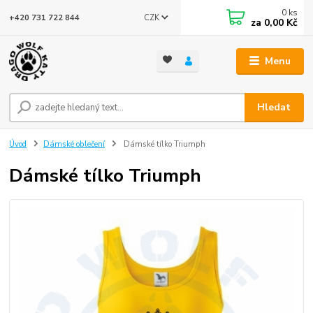
0
ks
CZK
+420 731 722 844
za
0,00 Kč
Menu
Hledat
Úvod
Dámské oblečení
Dámské tílko Triumph
Dámské tílko Triumph