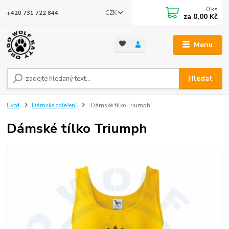
0
ks
CZK
+420 731 722 844
za
0,00 Kč
Menu
Hledat
Úvod
Dámské oblečení
Dámské tílko Triumph
Dámské tílko Triumph