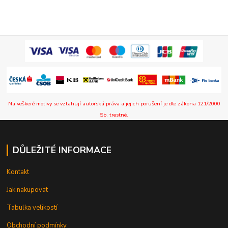
Na veškeré motivy se vztahují autorská práva a jejich porušení je dle zákona 121/2000
Sb. trestné.
DŮLEŽITÉ INFORMACE
Kontakt
Jak nakupovat
Tabulka velikostí
Obchodní podmínky