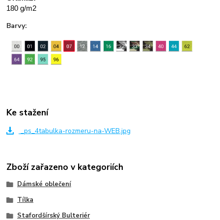
180 g/m2
Barvy:
Ke stažení
_ps_4tabulka-rozmeru-na-WEB.jpg
Zboží zařazeno v kategoriích
Dámské oblečení
Tílka
Stafordšírský Bulteriér