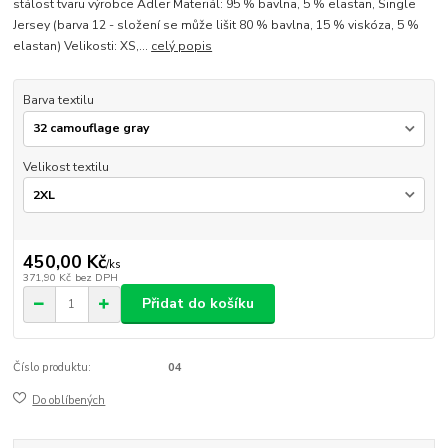
stálost tvaru výrobce Adler Materiál: 95 % bavlna, 5 % elastan, Single
Jersey (barva 12 - složení se může lišit 80 % bavlna, 15 % viskóza, 5 %
elastan) Velikosti: XS,...
celý popis
Barva textilu
Velikost textilu
450,00 Kč
/
ks
371,90 Kč
bez DPH
Přidat do košíku
Číslo produktu:
04
Do oblíbených