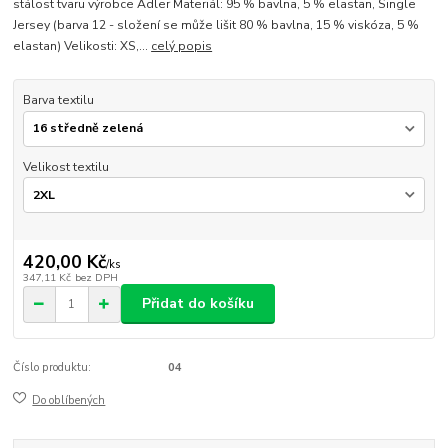
stálost tvaru výrobce Adler Materiál: 95 % bavlna, 5 % elastan, Single
Jersey (barva 12 - složení se může lišit 80 % bavlna, 15 % viskóza, 5 %
elastan) Velikosti: XS,...
celý popis
Barva textilu
Velikost textilu
420,00 Kč
/
ks
347,11 Kč
bez DPH
Přidat do košíku
Číslo produktu:
04
Do oblíbených