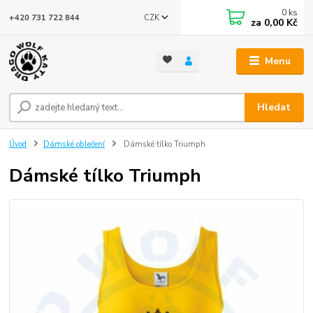
0
ks
CZK
+420 731 722 844
za
0,00 Kč
Menu
Hledat
Úvod
Dámské oblečení
Dámské tílko Triumph
Dámské tílko Triumph