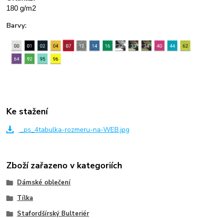
180 g/m2
Barvy:
Ke stažení
_ps_4tabulka-rozmeru-na-WEB.jpg
Zboží zařazeno v kategoriích
Dámské oblečení
Tílka
Stafordšírský Bulteriér