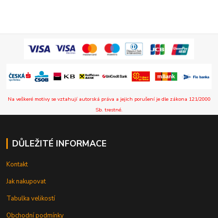
Na veškeré motivy se vztahují autorská práva a jejich porušení je dle zákona 121/2000
Sb. trestné.
DŮLEŽITÉ INFORMACE
Kontakt
Jak nakupovat
Tabulka velikostí
Obchodní podmínky