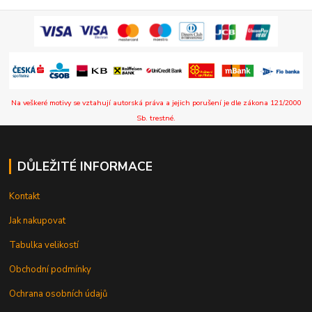
Na veškeré motivy se vztahují autorská práva a jejich porušení je dle zákona 121/2000
Sb. trestné.
DŮLEŽITÉ INFORMACE
Kontakt
Jak nakupovat
Tabulka velikostí
Obchodní podmínky
Ochrana osobních údajů