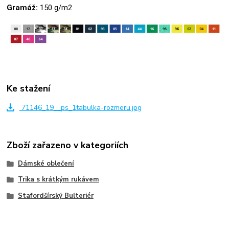
Gramáž:
150 g/m2
Ke stažení
71146_19__ps_1tabulka-rozmeru.jpg
Zboží zařazeno v kategoriích
Dámské oblečení
Trika s krátkým rukávem
Stafordšírský Bulteriér