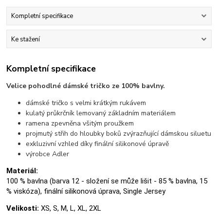
Kompletní specifikace
Ke stažení
Kompletní specifikace
Velice pohodlné dámské tričko ze 100% bavlny.
dámské tričko s velmi krátkým rukávem
kulatý průkrčník lemovaný základním materiálem
ramena zpevněna všitým proužkem
projmutý střih do hloubky boků zvýrazňující dámskou siluetu
exkluzivní vzhled díky finální silikonové úpravě
výrobce Adler
Materiál:
100 % bavlna (barva 12 - složení se může lišit - 85 % bavlna, 15
% viskóza), finální silikonová úprava, Single Jersey
Velikosti:
XS, S, M, L, XL, 2XL