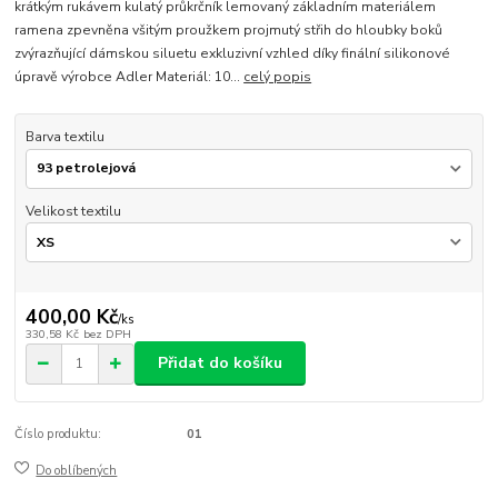
krátkým rukávem kulatý průkrčník lemovaný základním materiálem
ramena zpevněna všitým proužkem projmutý střih do hloubky boků
zvýrazňující dámskou siluetu exkluzivní vzhled díky finální silikonové
úpravě výrobce Adler Materiál: 10...
celý popis
Barva textilu
Velikost textilu
400,00 Kč
/
ks
330,58 Kč
bez DPH
Přidat do košíku
Číslo produktu:
01
Do oblíbených