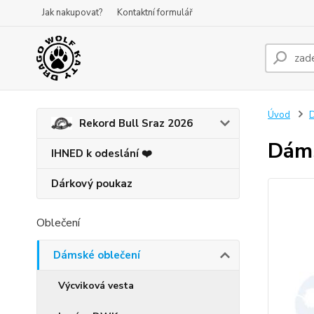
Jak nakupovat?
Kontaktní formulář
Úvod
D
Rekord Bull Sraz 2026
Dáms
IHNED k odeslání ❤️
Dárkový poukaz
Oblečení
Dámské oblečení
Výcviková vesta