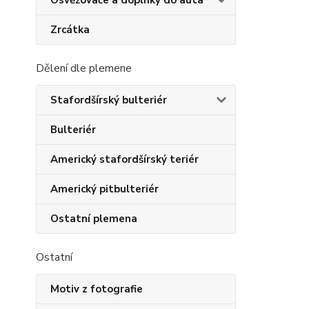
Osvěžovače a doplňky do auta
Zrcátka
Dělení dle plemene
Stafordšírský bulteriér
Bulteriér
Americký stafordšírský teriér
Americký pitbulteriér
Ostatní plemena
Ostatní
Motiv z fotografie