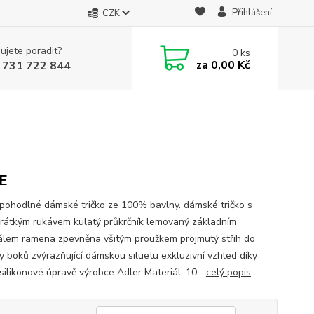
Přihlášení
CZK
ujete poradit?
0
ks
za
0,00 Kč
 731 722 844
E
 pohodlné dámské tričko ze 100% bavlny. dámské tričko s
krátkým rukávem kulatý průkrčník lemovaný základním
álem ramena zpevněna všitým proužkem projmutý střih do
y boků zvýrazňující dámskou siluetu exkluzivní vzhled díky
 silikonové úpravě výrobce Adler Materiál: 10...
celý popis