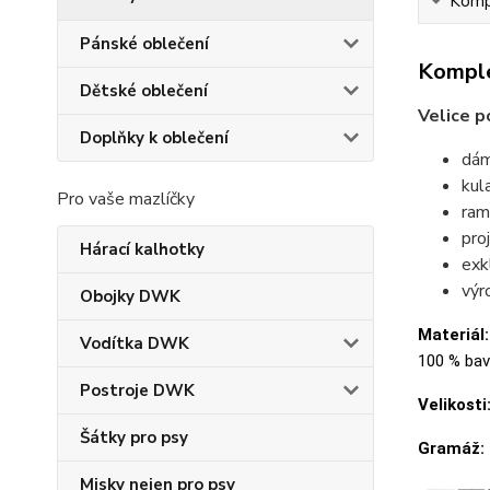
Kompl
Pánské oblečení
Komple
Dětské oblečení
Velice p
Doplňky k oblečení
dám
kul
Pro vaše mazlíčky
ram
pro
Hárací kalhotky
exk
výr
Obojky DWK
Materiál:
Vodítka DWK
100 % bavl
Postroje DWK
Velikosti
Šátky pro psy
Gramáž:
Misky nejen pro psy