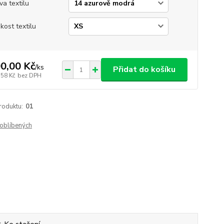
va textilu
ikost textilu
0,00 Kč
/
ks
Přidat do košíku
,58 Kč
bez DPH
roduktu:
01
oblíbených