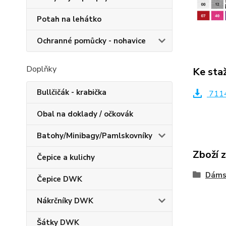
Potah na lehátko
Ochranné pomůcky - nohavice
Doplňky
Ke sta
Bullčičák - krabička
7114
Obal na doklady / očkovák
Batohy/Minibagy/Pamlskovníky
Zboží 
Čepice a kulichy
Dáms
Čepice DWK
Nákrčníky DWK
Šátky DWK