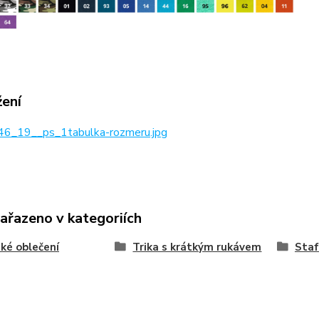
žení
6_19__ps_1tabulka-rozmeru.jpg
zařazeno v kategoriích
ké oblečení
Trika s krátkým rukávem
Staf