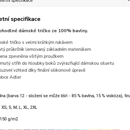
etní specifikace
tní specifikace
ohodlné dámské tričko ze 100% bavlny.
ské tričko s velmi krátkým rukávem
atý průkrčník lemovaný základním materiálem
ena zpevněna všitým proužkem
jmutý střih do hloubky boků zvýrazňující dámskou siluetu
luzivní vzhled díky finální silikonové úpravě
obce Adler
na (barva 12 - složení se může lišit - 85 % bavlna, 15 % viskóza), fin
:
XS, S, M, L, XL, 2XL
150 g/m2