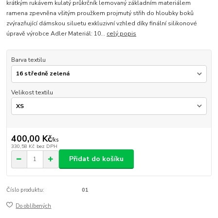
krátkým rukávem kulatý průkrčník lemovaný základním materiálem
ramena zpevněna všitým proužkem projmutý střih do hloubky boků
zvýrazňující dámskou siluetu exkluzivní vzhled díky finální silikonové
úpravě výrobce Adler Materiál: 10...
celý popis
Barva textilu
Velikost textilu
400,00 Kč
/
ks
330,58 Kč
bez DPH
Přidat do košíku
Číslo produktu:
01
Do oblíbených