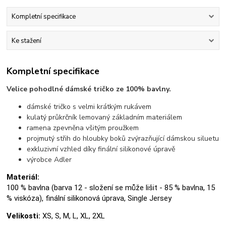
Kompletní specifikace
Ke stažení
Kompletní specifikace
Velice pohodlné dámské tričko ze 100% bavlny.
dámské tričko s velmi krátkým rukávem
kulatý průkrčník lemovaný základním materiálem
ramena zpevněna všitým proužkem
projmutý střih do hloubky boků zvýrazňující dámskou siluetu
exkluzivní vzhled díky finální silikonové úpravě
výrobce Adler
Materiál:
100 % bavlna (barva 12 - složení se může lišit - 85 % bavlna, 15
% viskóza), finální silikonová úprava, Single Jersey
Velikosti:
XS, S, M, L, XL, 2XL