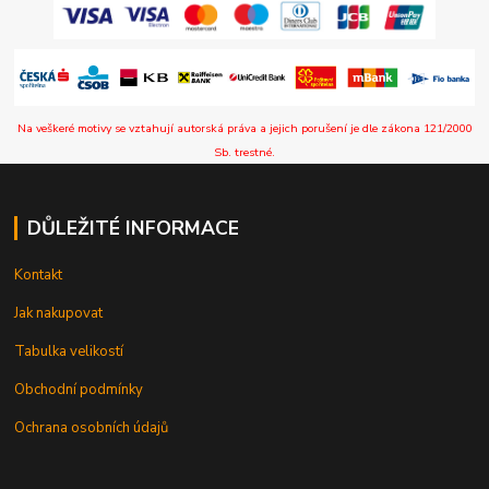
Na veškeré motivy se vztahují autorská práva a jejich porušení je dle zákona 121/2000
Sb. trestné.
DŮLEŽITÉ INFORMACE
Kontakt
Jak nakupovat
Tabulka velikostí
Obchodní podmínky
Ochrana osobních údajů