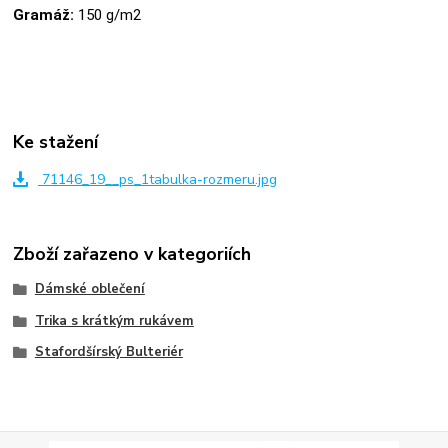
Gramáž:
150 g/m2
Ke stažení
71146_19__ps_1tabulka-rozmeru.jpg
Zboží zařazeno v kategoriích
Dámské oblečení
Trika s krátkým rukávem
Stafordšírský Bulteriér