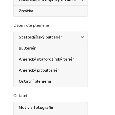
Osvěžovače a doplňky do auta
Zrcátka
Dělení dle plemene
Stafordšírský bulteriér
Bulteriér
Americký stafordšírský teriér
Americký pitbulteriér
Ostatní plemena
Ostatní
Motiv z fotografie