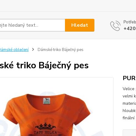
Potřeb
Hledat
+420
ámské oblečení
Dámské triko Báječný pes
ké triko Báječný pes
PUR
Velice
velmi 
materi
hloubk
finální