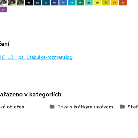
žení
6_19__ps_1tabulka-rozmeru.jpg
zařazeno v kategoriích
ké oblečení
Trika s krátkým rukávem
Staf