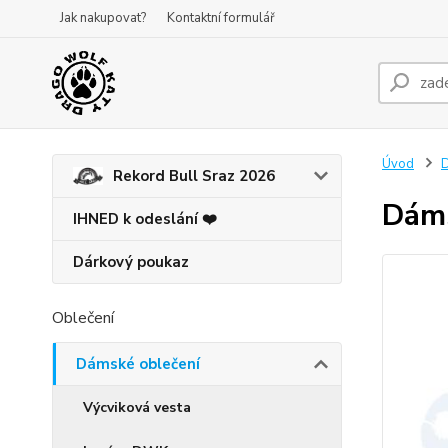
Jak nakupovat?
Kontaktní formulář
Úvod
D
Rekord Bull Sraz 2026
Dáms
IHNED k odeslání ❤️
Dárkový poukaz
Oblečení
Dámské oblečení
Výcviková vesta