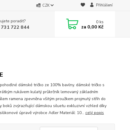
Přihlášení
CZK
ujete poradit?
0
ks
za
0,00 Kč
 731 722 844
E
 pohodlné dámské tričko ze 100% bavlny. dámské tričko s
krátkým rukávem kulatý průkrčník lemovaný základním
álem ramena zpevněna všitým proužkem projmutý střih do
y boků zvýrazňující dámskou siluetu exkluzivní vzhled díky
 silikonové úpravě výrobce Adler Materiál: 10...
celý popis