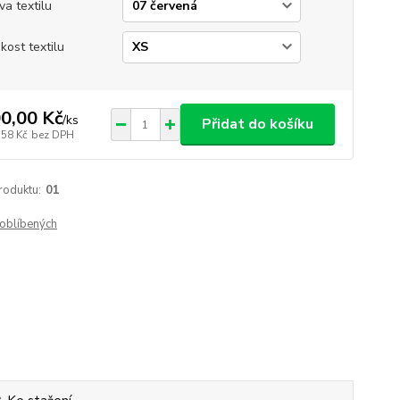
va textilu
ikost textilu
0,00 Kč
/
ks
Přidat do košíku
,58 Kč
bez DPH
roduktu:
01
oblíbených