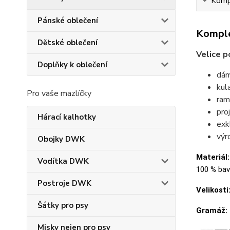
Kompl
Pánské oblečení
Komple
Dětské oblečení
Velice p
Doplňky k oblečení
dám
kul
Pro vaše mazlíčky
ram
pro
Hárací kalhotky
exk
výr
Obojky DWK
Materiál:
Vodítka DWK
100 % bavl
Postroje DWK
Velikosti
Šátky pro psy
Gramáž:
Misky nejen pro psy