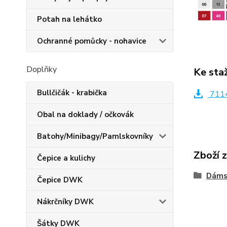
Potah na lehátko
Ochranné pomůcky - nohavice
Doplňky
Ke sta
Bullčičák - krabička
7114
Obal na doklady / očkovák
Batohy/Minibagy/Pamlskovníky
Zboží 
Čepice a kulichy
Dáms
Čepice DWK
Nákrčníky DWK
Šátky DWK