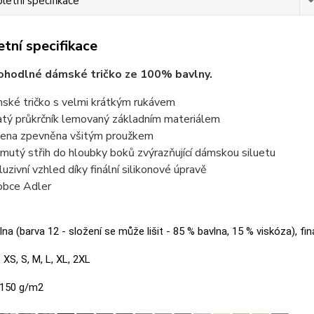
etní specifikace
tní specifikace
ohodlné dámské tričko ze 100% bavlny.
ské tričko s velmi krátkým rukávem
atý průkrčník lemovaný základním materiálem
ena zpevněna všitým proužkem
jmutý střih do hloubky boků zvýrazňující dámskou siluetu
luzivní vzhled díky finální silikonové úpravě
obce Adler
na (barva 12 - složení se může lišit - 85 % bavlna, 15 % viskóza), fin
:
XS, S, M, L, XL, 2XL
150 g/m2