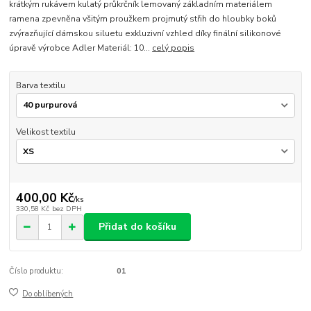
krátkým rukávem kulatý průkrčník lemovaný základním materiálem
ramena zpevněna všitým proužkem projmutý střih do hloubky boků
zvýrazňující dámskou siluetu exkluzivní vzhled díky finální silikonové
úpravě výrobce Adler Materiál: 10...
celý popis
Barva textilu
Velikost textilu
400,00 Kč
/
ks
330,58 Kč
bez DPH
Přidat do košíku
Číslo produktu:
01
Do oblíbených