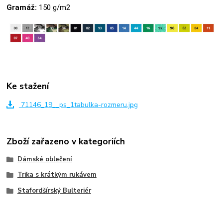
Gramáž:
150 g/m2
Ke stažení
71146_19__ps_1tabulka-rozmeru.jpg
Zboží zařazeno v kategoriích
Dámské oblečení
Trika s krátkým rukávem
Stafordšírský Bulteriér