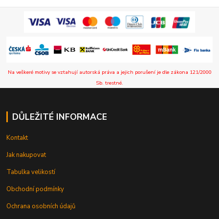
Na veškeré motivy se vztahují autorská práva a jejich porušení je dle zákona 121/2000
Sb. trestné.
DŮLEŽITÉ INFORMACE
Kontakt
Jak nakupovat
Tabulka velikostí
Obchodní podmínky
Ochrana osobních údajů