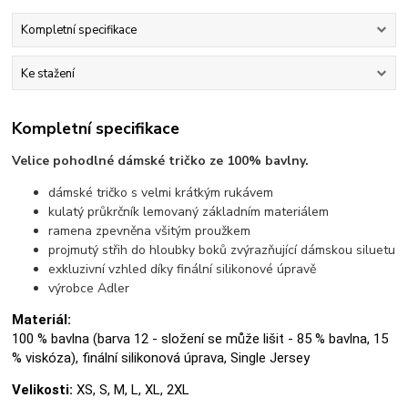
Kompletní specifikace
Ke stažení
Kompletní specifikace
Velice pohodlné dámské tričko ze 100% bavlny.
dámské tričko s velmi krátkým rukávem
kulatý průkrčník lemovaný základním materiálem
ramena zpevněna všitým proužkem
projmutý střih do hloubky boků zvýrazňující dámskou siluetu
exkluzivní vzhled díky finální silikonové úpravě
výrobce Adler
Materiál:
100 % bavlna (barva 12 - složení se může lišit - 85 % bavlna, 15
% viskóza), finální silikonová úprava, Single Jersey
Velikosti:
XS, S, M, L, XL, 2XL