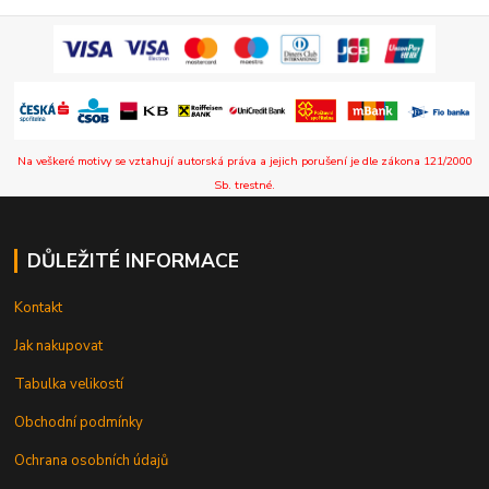
Na veškeré motivy se vztahují autorská práva a jejich porušení je dle zákona 121/2000
Sb. trestné.
DŮLEŽITÉ INFORMACE
Kontakt
Jak nakupovat
Tabulka velikostí
Obchodní podmínky
Ochrana osobních údajů