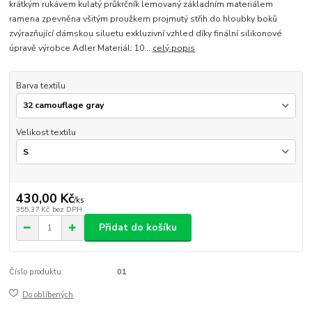
krátkým rukávem kulatý průkrčník lemovaný základním materiálem
ramena zpevněna všitým proužkem projmutý střih do hloubky boků
zvýrazňující dámskou siluetu exkluzivní vzhled díky finální silikonové
úpravě výrobce Adler Materiál: 10...
celý popis
Barva textilu
Velikost textilu
430,00 Kč
/
ks
355,37 Kč
bez DPH
Přidat do košíku
Číslo produktu:
01
Do oblíbených