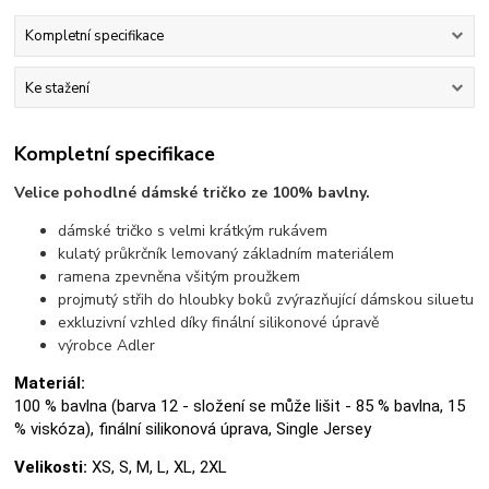
Kompletní specifikace
Ke stažení
Kompletní specifikace
Velice pohodlné dámské tričko ze 100% bavlny.
dámské tričko s velmi krátkým rukávem
kulatý průkrčník lemovaný základním materiálem
ramena zpevněna všitým proužkem
projmutý střih do hloubky boků zvýrazňující dámskou siluetu
exkluzivní vzhled díky finální silikonové úpravě
výrobce Adler
Materiál:
100 % bavlna (barva 12 - složení se může lišit - 85 % bavlna, 15
% viskóza), finální silikonová úprava, Single Jersey
Velikosti:
XS, S, M, L, XL, 2XL