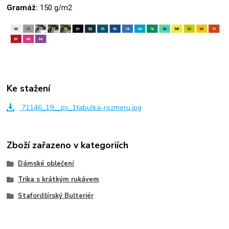
Gramáž:
150 g/m2
Ke stažení
71146_19__ps_1tabulka-rozmeru.jpg
Zboží zařazeno v kategoriích
Dámské oblečení
Trika s krátkým rukávem
Stafordšírský Bulteriér