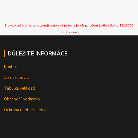
Na veškeré motivy se vztahují autorská práva a jejich porušení je dle zákona 121/2000
Sb. trestné.
DŮLEŽITÉ INFORMACE
Kontakt
Jak nakupovat
Tabulka velikostí
Obchodní podmínky
Ochrana osobních údajů