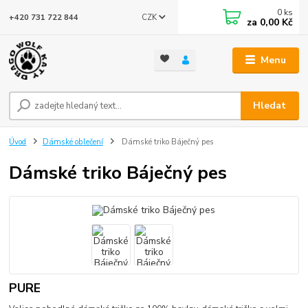
0
ks
CZK
+420 731 722 844
za
0,00 Kč
Menu
Hledat
Úvod
Dámské oblečení
Dámské triko Báječný pes
Dámské triko Báječný pes
PURE