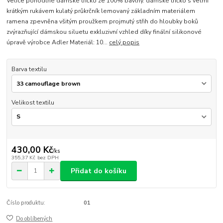
Velice pohodlné dámské tričko ze 100% bavlny. dámské tričko s velmi
krátkým rukávem kulatý průkrčník lemovaný základním materiálem
ramena zpevněna všitým proužkem projmutý střih do hloubky boků
zvýrazňující dámskou siluetu exkluzivní vzhled díky finální silikonové
úpravě výrobce Adler Materiál: 10...
celý popis
Barva textilu
Velikost textilu
430,00 Kč
/
ks
355,37 Kč
bez DPH
Přidat do košíku
Číslo produktu:
01
Do oblíbených