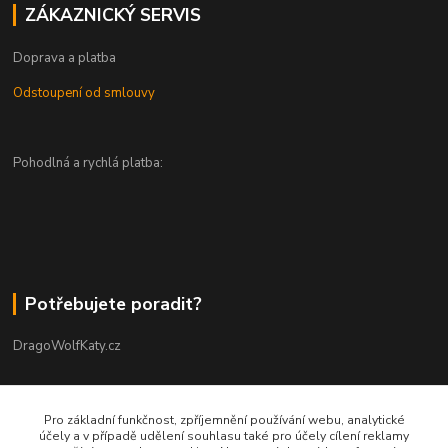
ZÁKAZNICKÝ SERVIS
Doprava a platba
Odstoupení od smlouvy
Pohodlná a rychlá platba:
Potřebujete poradit?
DragoWolfKaty.cz
+420 731 722 844
Pro základní funkčnost, zpříjemnění používání webu, analytické
účely a v případě udělení souhlasu také pro účely cílení reklamy
DragoWolfKaty@seznam.cz