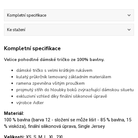
Kompletní specifikace
Ke stažení
Kompletní specifikace
Velice pohodlné dámské tričko ze 100% bavlny.
dámské tričko s velmi krátkým rukávem
kulatý průkrčník lemovaný základním materiálem
ramena zpevněna všitým proužkem
projmutý střih do hloubky boků zvýrazňující dámskou siluetu
exkluzivní vzhled díky finální silikonové úpravě
výrobce Adler
Materiál:
100 % bavlna (barva 12 - složení se může lišit - 85 % bavlna, 15
% viskóza), finální silikonová úprava, Single Jersey
Velikosti:
XS, S, M, L, XL, 2XL