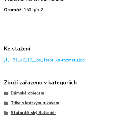
Gramáž:
150 g/m2
Ke stažení
71146_19__ps_1tabulka-rozmeru.jpg
Zboží zařazeno v kategoriích
Dámské oblečení
Trika s krátkým rukávem
Stafordšírský Bulteriér