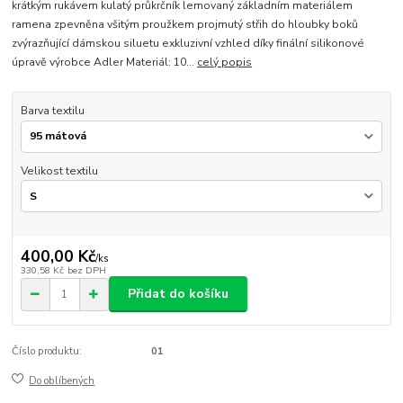
krátkým rukávem kulatý průkrčník lemovaný základním materiálem
ramena zpevněna všitým proužkem projmutý střih do hloubky boků
zvýrazňující dámskou siluetu exkluzivní vzhled díky finální silikonové
úpravě výrobce Adler Materiál: 10...
celý popis
Barva textilu
Velikost textilu
400,00 Kč
/
ks
330,58 Kč
bez DPH
Přidat do košíku
Číslo produktu:
01
Do oblíbených