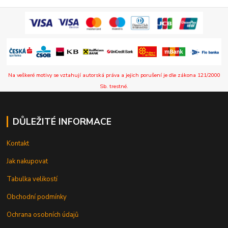
Na veškeré motivy se vztahují autorská práva a jejich porušení je dle zákona 121/2000
Sb. trestné.
DŮLEŽITÉ INFORMACE
Kontakt
Jak nakupovat
Tabulka velikostí
Obchodní podmínky
Ochrana osobních údajů