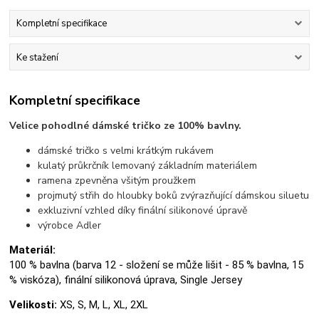
Kompletní specifikace
Ke stažení
Kompletní specifikace
Velice pohodlné dámské tričko ze 100% bavlny.
dámské tričko s velmi krátkým rukávem
kulatý průkrčník lemovaný základním materiálem
ramena zpevněna všitým proužkem
projmutý střih do hloubky boků zvýrazňující dámskou siluetu
exkluzivní vzhled díky finální silikonové úpravě
výrobce Adler
Materiál:
100 % bavlna (barva 12 - složení se může lišit - 85 % bavlna, 15
% viskóza), finální silikonová úprava, Single Jersey
Velikosti:
XS, S, M, L, XL, 2XL