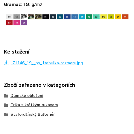
Gramáž:
150 g/m2
Ke stažení
71146_19__ps_1tabulka-rozmeru.jpg
Zboží zařazeno v kategoriích
Dámské oblečení
Trika s krátkým rukávem
Stafordšírský Bulteriér