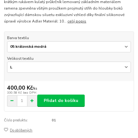
krátkým rukávem kulatý průkrčník lemovaný základním materiálem
ramena zpevněna všitým proužkem projmutý střih do hloubky boků
zvýrazňující dámskou siluetu exkluzivní vzhled díky finální silikonové
úpravě výrobce Adler Materiál: 10...
celý popis
Barva textilu
Velikost textilu
400,00 Kč
/
ks
330,58 Kč
bez DPH
Přidat do košíku
Číslo produktu:
01
Do oblíbených