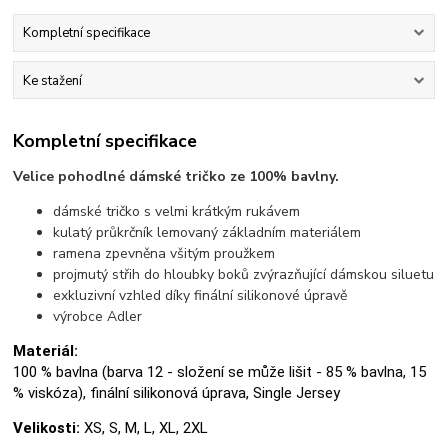
Kompletní specifikace
Ke stažení
Kompletní specifikace
Velice pohodlné dámské tričko ze 100% bavlny.
dámské tričko s velmi krátkým rukávem
kulatý průkrčník lemovaný základním materiálem
ramena zpevněna všitým proužkem
projmutý střih do hloubky boků zvýrazňující dámskou siluetu
exkluzivní vzhled díky finální silikonové úpravě
výrobce Adler
Materiál:
100 % bavlna (barva 12 - složení se může lišit - 85 % bavlna, 15
% viskóza), finální silikonová úprava, Single Jersey
Velikosti:
XS, S, M, L, XL, 2XL