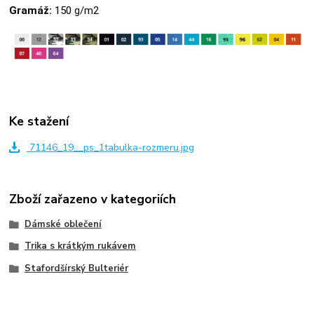
Gramáž:
150 g/m2
Ke stažení
71146_19__ps_1tabulka-rozmeru.jpg
Zboží zařazeno v kategoriích
Dámské oblečení
Trika s krátkým rukávem
Stafordšírský Bulteriér