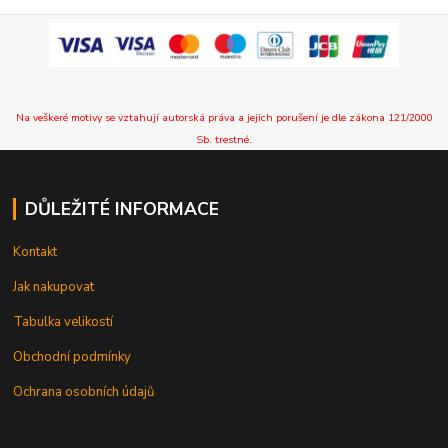
Na veškeré motivy se vztahují autorská práva a jejich porušení je dle zákona 121/2000
Sb. trestné.
DŮLEŽITÉ INFORMACE
Kontakt
Jak nakupovat
Tabulka velikostí
Obchodní podmínky
Ochrana osobních údajů