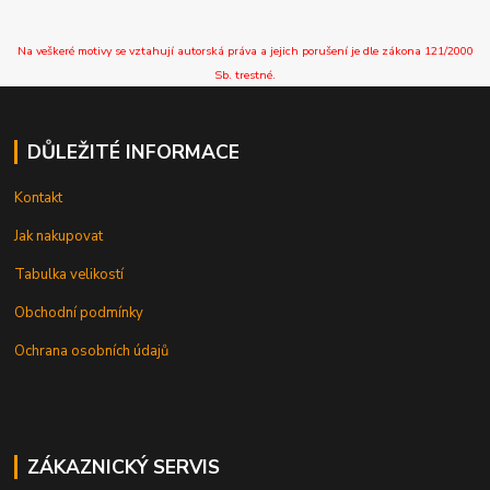
Na veškeré motivy se vztahují autorská práva a jejich porušení je dle zákona 121/2000
Sb. trestné.
DŮLEŽITÉ INFORMACE
Kontakt
Jak nakupovat
Tabulka velikostí
Obchodní podmínky
Ochrana osobních údajů
ZÁKAZNICKÝ SERVIS