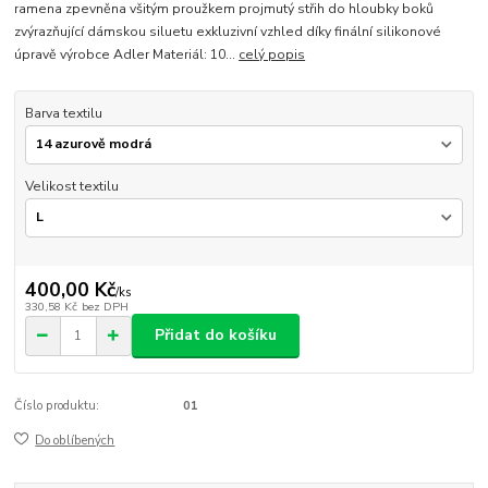
ramena zpevněna všitým proužkem projmutý střih do hloubky boků
zvýrazňující dámskou siluetu exkluzivní vzhled díky finální silikonové
úpravě výrobce Adler Materiál: 10...
celý popis
Barva textilu
Velikost textilu
400,00 Kč
/
ks
330,58 Kč
bez DPH
Přidat do košíku
Číslo produktu:
01
Do oblíbených