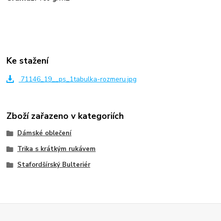
Ke stažení
71146_19__ps_1tabulka-rozmeru.jpg
Zboží zařazeno v kategoriích
Dámské oblečení
Trika s krátkým rukávem
Stafordšírský Bulteriér