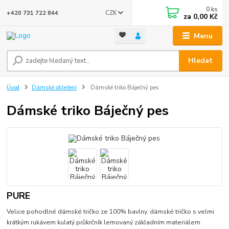
0
ks
CZK
+420 731 722 844
za
0,00 Kč
Menu
Hledat
Úvod
Dámské oblečení
Dámské triko Báječný pes
Dámské triko Báječný pes
PURE
Velice pohodlné dámské tričko ze 100% bavlny. dámské tričko s velmi
krátkým rukávem kulatý průkrčník lemovaný základním materiálem