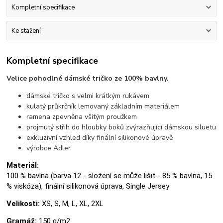
Kompletní specifikace
Ke stažení
Kompletní specifikace
Velice pohodlné dámské tričko ze 100% bavlny.
dámské tričko s velmi krátkým rukávem
kulatý průkrčník lemovaný základním materiálem
ramena zpevněna všitým proužkem
projmutý střih do hloubky boků zvýrazňující dámskou siluetu
exkluzivní vzhled díky finální silikonové úpravě
výrobce Adler
Materiál:
100 % bavlna (barva 12 - složení se může lišit - 85 % bavlna, 15
% viskóza), finální silikonová úprava, Single Jersey
Velikosti:
XS, S, M, L, XL, 2XL
Gramáž:
150 g/m2