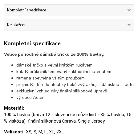
Kompletní specifikace
Ke stažení
Kompletní specifikace
Velice pohodlné dámské tričko ze 100% bavlny.
dámské tričko s velmi krátkým rukávem
kulatý průkrčník lemovaný základním materiálem
ramena zpevněna všitým proužkem
projmutý střih do hloubky boků zvýrazňující dámskou siluetu
exkluzivní vzhled díky finální silikonové úpravě
výrobce Adler
Materiál:
100 % bavlna (barva 12 - složení se může lišit - 85 % bavlna, 15
% viskóza), finální silikonová úprava, Single Jersey
Velikosti:
XS, S, M, L, XL, 2XL