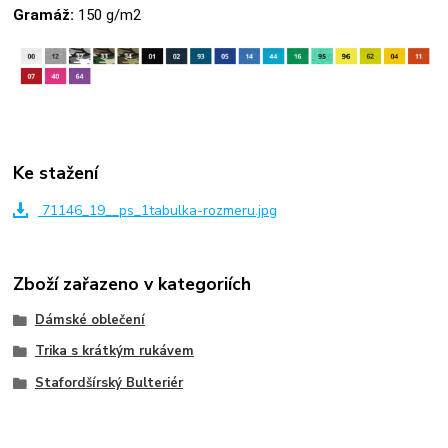
Gramáž:
150 g/m2
Ke stažení
71146_19__ps_1tabulka-rozmeru.jpg
Zboží zařazeno v kategoriích
Dámské oblečení
Trika s krátkým rukávem
Stafordšírský Bulteriér