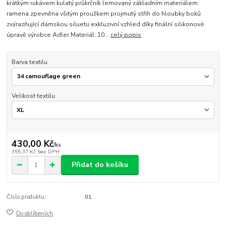
krátkým rukávem kulatý průkrčník lemovaný základním materiálem
ramena zpevněna všitým proužkem projmutý střih do hloubky boků
zvýrazňující dámskou siluetu exkluzivní vzhled díky finální silikonové
úpravě výrobce Adler Materiál: 10...
celý popis
Barva textilu
Velikost textilu
430,00 Kč
/
ks
355,37 Kč
bez DPH
Přidat do košíku
Číslo produktu:
01
Do oblíbených