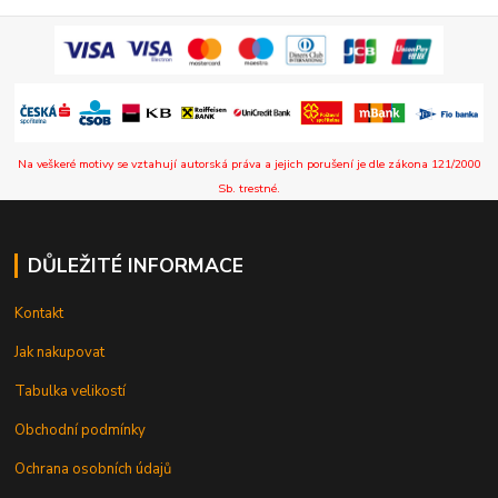
Na veškeré motivy se vztahují autorská práva a jejich porušení je dle zákona 121/2000
Sb. trestné.
DŮLEŽITÉ INFORMACE
Kontakt
Jak nakupovat
Tabulka velikostí
Obchodní podmínky
Ochrana osobních údajů