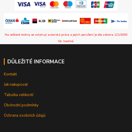
Na veškeré motivy se vztahují autorská práva a jejich porušení je dle zákona 121/2000
Sb. trestné.
DŮLEŽITÉ INFORMACE
Kontakt
Jak nakupovat
Tabulka velikostí
Obchodní podmínky
Ochrana osobních údajů