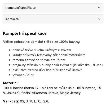
Kompletní specifikace
Ke stažení
Kompletní specifikace
Velice pohodlné dámské tričko ze 100% bavlny.
dámské tričko s velmi krátkým rukávem
kulatý průkrčník lemovaný základním materiálem
ramena zpevněna všitým proužkem
projmutý střih do hloubky boků zvýrazňující dámskou siluetu
exkluzivní vzhled díky finální silikonové úpravě
výrobce Adler
Materiál:
100 % bavlna (barva 12 - složení se může lišit - 85 % bavlna, 15
% viskóza), finální silikonová úprava, Single Jersey
Velikosti:
XS, S, M, L, XL, 2XL