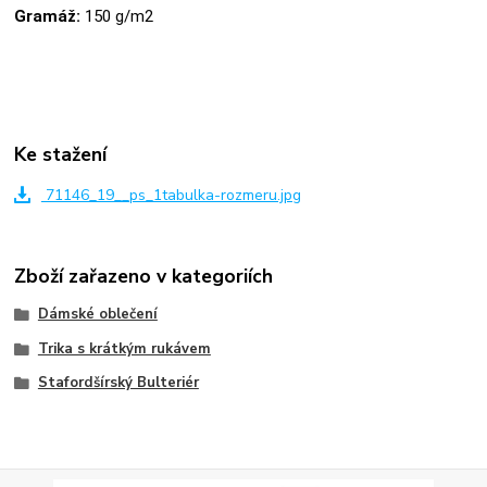
Gramáž:
150 g/m2
Ke stažení
71146_19__ps_1tabulka-rozmeru.jpg
Zboží zařazeno v kategoriích
Dámské oblečení
Trika s krátkým rukávem
Stafordšírský Bulteriér