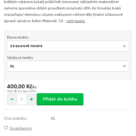
krátkým rukávem kulatý průkrčník lemovaný základním materiálem
ramena zpevněna všitým proužkem projmutý střih do hloubky boků
zvýrazňující dámskou siluetu exkluzivní vzhled díky finální silikonové
úpravě výrobce Adler Materiál: 10...
celý popis
Barva textilu
Velikost textilu
400,00 Kč
/
ks
330,58 Kč
bez DPH
Přidat do košíku
Číslo produktu:
01
Do oblíbených