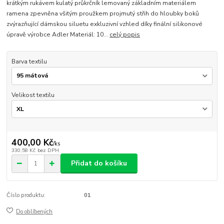
krátkým rukávem kulatý průkrčník lemovaný základním materiálem
ramena zpevněna všitým proužkem projmutý střih do hloubky boků
zvýrazňující dámskou siluetu exkluzivní vzhled díky finální silikonové
úpravě výrobce Adler Materiál: 10...
celý popis
Barva textilu
Velikost textilu
400,00 Kč
/
ks
330,58 Kč
bez DPH
Přidat do košíku
Číslo produktu:
01
Do oblíbených