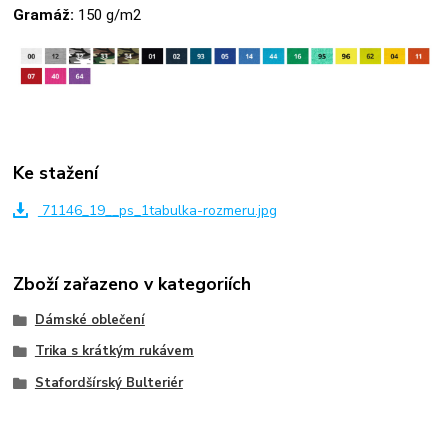
Gramáž:
150 g/m2
Ke stažení
71146_19__ps_1tabulka-rozmeru.jpg
Zboží zařazeno v kategoriích
Dámské oblečení
Trika s krátkým rukávem
Stafordšírský Bulteriér