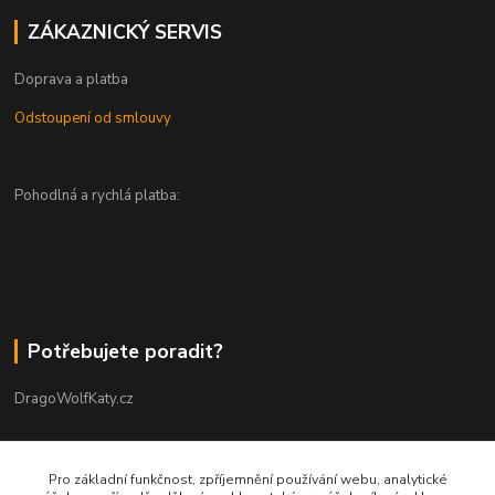
ZÁKAZNICKÝ SERVIS
Doprava a platba
Odstoupení od smlouvy
Pohodlná a rychlá platba:
Potřebujete poradit?
DragoWolfKaty.cz
+420 731 722 844
Pro základní funkčnost, zpříjemnění používání webu, analytické