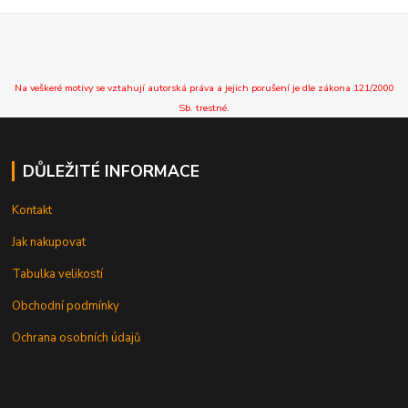
Na veškeré motivy se vztahují autorská práva a jejich porušení je dle zákona 121/2000
Sb. trestné.
DŮLEŽITÉ INFORMACE
Kontakt
Jak nakupovat
Tabulka velikostí
Obchodní podmínky
Ochrana osobních údajů