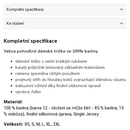
Kompletní specifikace
Ke stažení
Kompletní specifikace
Velice pohodlné dámské tričko ze 100% bavlny.
dámské tričko s velmi krátkým rukávem
kulatý průkrčník lemovaný základním materiálem
ramena zpevněna všitým proužkem
projmutý střih do hloubky boků zvýrazňující dámskou siluetu
exkluzivní vzhled díky finální silikonové úpravě
výrobce Adler
Materiál:
100 % bavlna (barva 12 - složení se může lišit - 85 % bavlna, 15
% viskóza), finální silikonová úprava, Single Jersey
Velikosti:
XS, S, M, L, XL, 2XL