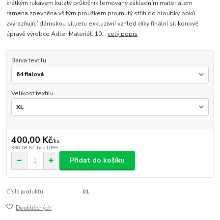
krátkým rukávem kulatý průkrčník lemovaný základním materiálem
ramena zpevněna všitým proužkem projmutý střih do hloubky boků
zvýrazňující dámskou siluetu exkluzivní vzhled díky finální silikonové
úpravě výrobce Adler Materiál: 10...
celý popis
Barva textilu
Velikost textilu
400,00 Kč
/
ks
330,58 Kč
bez DPH
Přidat do košíku
Číslo produktu:
01
Do oblíbených