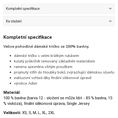
Kompletní specifikace
Ke stažení
Kompletní specifikace
Velice pohodlné dámské tričko ze 100% bavlny.
dámské tričko s velmi krátkým rukávem
kulatý průkrčník lemovaný základním materiálem
ramena zpevněna všitým proužkem
projmutý střih do hloubky boků zvýrazňující dámskou siluetu
exkluzivní vzhled díky finální silikonové úpravě
výrobce Adler
Materiál:
100 % bavlna (barva 12 - složení se může lišit - 85 % bavlna, 15
% viskóza), finální silikonová úprava, Single Jersey
Velikosti:
XS, S, M, L, XL, 2XL