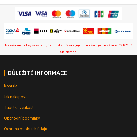
Na veškeré motivy se vztahují autorská práva a jejich porušení je dle zákona 121/2000
Sb. trestné.
DŮLEŽITÉ INFORMACE
Kontakt
Jak nakupovat
Tabulka velikostí
Obchodní podmínky
Ochrana osobních údajů