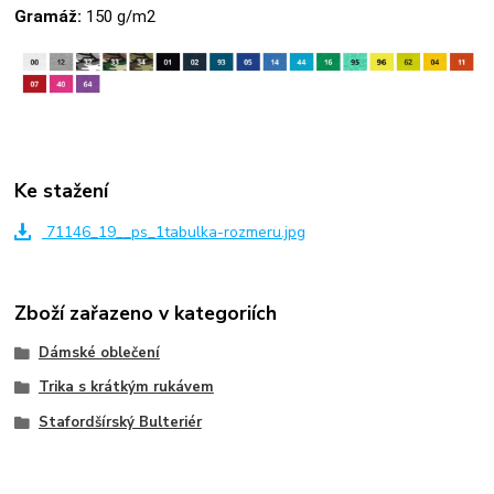
Gramáž:
150 g/m2
Ke stažení
71146_19__ps_1tabulka-rozmeru.jpg
Zboží zařazeno v kategoriích
Dámské oblečení
Trika s krátkým rukávem
Stafordšírský Bulteriér