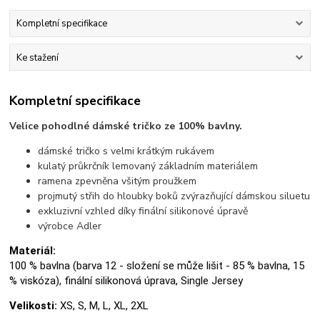
Kompletní specifikace
Ke stažení
Kompletní specifikace
Velice pohodlné dámské tričko ze 100% bavlny.
dámské tričko s velmi krátkým rukávem
kulatý průkrčník lemovaný základním materiálem
ramena zpevněna všitým proužkem
projmutý střih do hloubky boků zvýrazňující dámskou siluetu
exkluzivní vzhled díky finální silikonové úpravě
výrobce Adler
Materiál:
100 % bavlna (barva 12 - složení se může lišit - 85 % bavlna, 15
% viskóza), finální silikonová úprava, Single Jersey
Velikosti:
XS, S, M, L, XL, 2XL