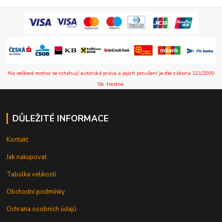
Na veškeré motivy se vztahují autorská práva a jejich porušení je dle zákona 121/2000
Sb. trestné.
DŮLEŽITÉ INFORMACE
Kontakt
Jak nakupovat
Tabulka velikostí
Obchodní podmínky
Ochrana osobních údajů