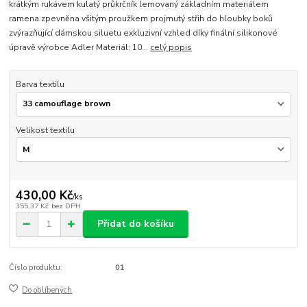
krátkým rukávem kulatý průkrčník lemovaný základním materiálem
ramena zpevněna všitým proužkem projmutý střih do hloubky boků
zvýrazňující dámskou siluetu exkluzivní vzhled díky finální silikonové
úpravě výrobce Adler Materiál: 10...
celý popis
Barva textilu
Velikost textilu
430,00 Kč
/
ks
355,37 Kč
bez DPH
Přidat do košíku
Číslo produktu:
01
Do oblíbených