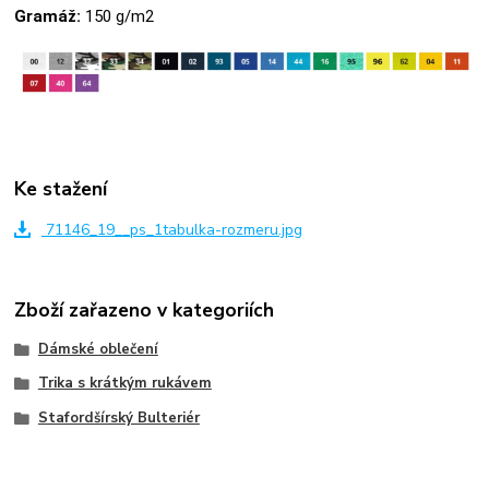
Gramáž:
150 g/m2
Ke stažení
71146_19__ps_1tabulka-rozmeru.jpg
Zboží zařazeno v kategoriích
Dámské oblečení
Trika s krátkým rukávem
Stafordšírský Bulteriér