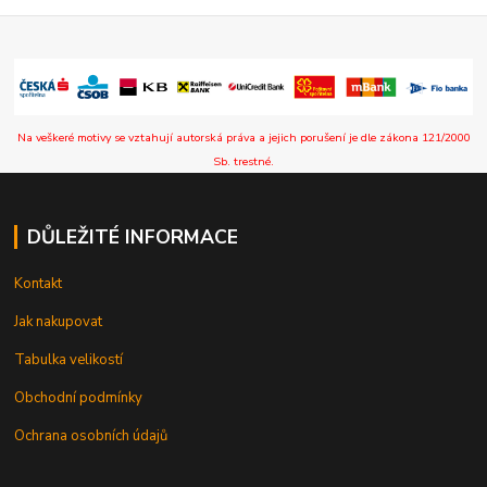
Na veškeré motivy se vztahují autorská práva a jejich porušení je dle zákona 121/2000
Sb. trestné.
DŮLEŽITÉ INFORMACE
Kontakt
Jak nakupovat
Tabulka velikostí
Obchodní podmínky
Ochrana osobních údajů