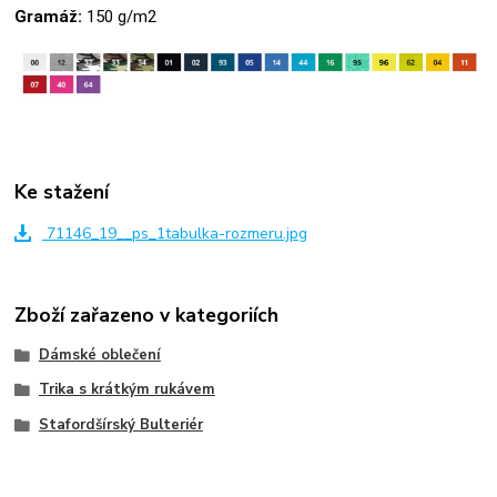
Gramáž:
150 g/m2
Ke stažení
71146_19__ps_1tabulka-rozmeru.jpg
Zboží zařazeno v kategoriích
Dámské oblečení
Trika s krátkým rukávem
Stafordšírský Bulteriér