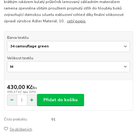
krátkým rukávem kulatý průkrčník lemovaný základním materiálem
ramena zpevněna všitým proužkem projmutý střih do hloubky boků
zvýrazňující dámskou siluetu exkluzivní vzhled díky finální silikonové
úpravě výrobce Adler Materiál: 10...
celý popis
Barva textilu
Velikost textilu
430,00 Kč
/
ks
355,37 Kč
bez DPH
Přidat do košíku
Číslo produktu:
01
Do oblíbených