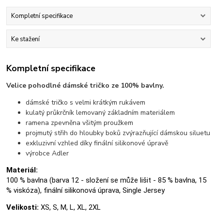
Kompletní specifikace
Ke stažení
Kompletní specifikace
Velice pohodlné dámské tričko ze 100% bavlny.
dámské tričko s velmi krátkým rukávem
kulatý průkrčník lemovaný základním materiálem
ramena zpevněna všitým proužkem
projmutý střih do hloubky boků zvýrazňující dámskou siluetu
exkluzivní vzhled díky finální silikonové úpravě
výrobce Adler
Materiál:
100 % bavlna (barva 12 - složení se může lišit - 85 % bavlna, 15
% viskóza), finální silikonová úprava, Single Jersey
Velikosti:
XS, S, M, L, XL, 2XL