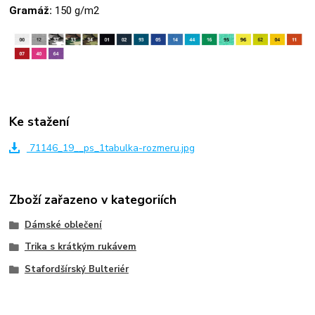
Gramáž:
150 g/m2
Ke stažení
71146_19__ps_1tabulka-rozmeru.jpg
Zboží zařazeno v kategoriích
Dámské oblečení
Trika s krátkým rukávem
Stafordšírský Bulteriér