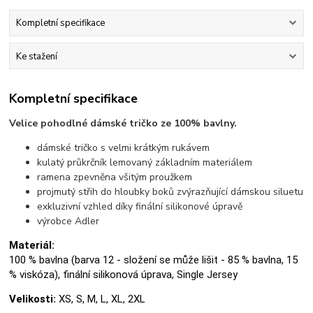
Kompletní specifikace
Ke stažení
Kompletní specifikace
Velice pohodlné dámské tričko ze 100% bavlny.
dámské tričko s velmi krátkým rukávem
kulatý průkrčník lemovaný základním materiálem
ramena zpevněna všitým proužkem
projmutý střih do hloubky boků zvýrazňující dámskou siluetu
exkluzivní vzhled díky finální silikonové úpravě
výrobce Adler
Materiál:
100 % bavlna (barva 12 - složení se může lišit - 85 % bavlna, 15
% viskóza), finální silikonová úprava, Single Jersey
Velikosti:
XS, S, M, L, XL, 2XL