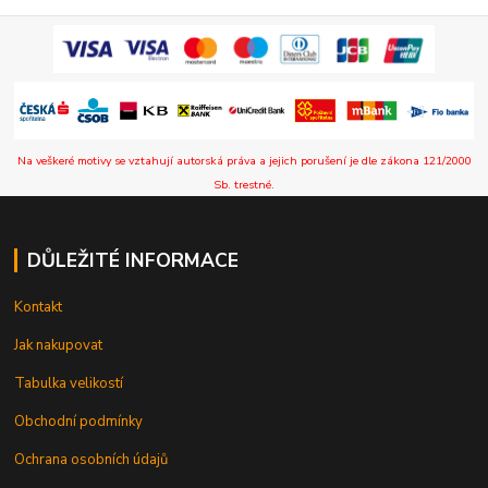
Na veškeré motivy se vztahují autorská práva a jejich porušení je dle zákona 121/2000
Sb. trestné.
DŮLEŽITÉ INFORMACE
Kontakt
Jak nakupovat
Tabulka velikostí
Obchodní podmínky
Ochrana osobních údajů