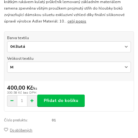
krátkým rukávem kulatý průkrčník lemovaný základním materiálem
ramena zpevněna všitým proužkem projmutý střih do hloubky boků
zvýrazňující dámskou siluetu exkluzivní vzhled díky finální silikonové
úpravě výrobce Adler Materiál: 10...
celý popis
Barva textilu
Velikost textilu
400,00 Kč
/
ks
330,58 Kč
bez DPH
Přidat do košíku
Číslo produktu:
01
Do oblíbených