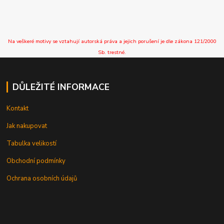
Na veškeré motivy se vztahují autorská práva a jejich porušení je dle zákona 121/2000
Sb. trestné.
DŮLEŽITÉ INFORMACE
Kontakt
Jak nakupovat
Tabulka velikostí
Obchodní podmínky
Ochrana osobních údajů