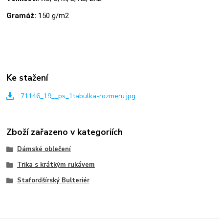
Gramáž:
150 g/m2
Ke stažení
71146_19__ps_1tabulka-rozmeru.jpg
Zboží zařazeno v kategoriích
Dámské oblečení
Trika s krátkým rukávem
Stafordšírský Bulteriér