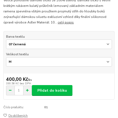
Velice pohodlné dámské tričko ze 100% bavlny. dámské tričko s velmi
krátkým rukávem kulatý průkrčník lemovaný základním materiálem
ramena zpevněna všitým proužkem projmutý střih do hloubky boků
zvýrazňující dámskou siluetu exkluzivní vzhled díky finální silikonové
úpravě výrobce Adler Materiál: 10...
celý popis
Barva textilu
Velikost textilu
400,00 Kč
/
ks
330,58 Kč
bez DPH
Přidat do košíku
Číslo produktu:
01
Do oblíbených