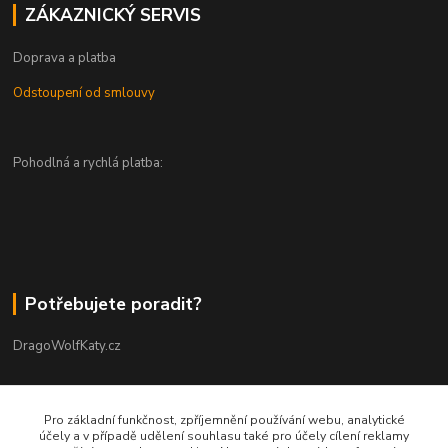
ZÁKAZNICKÝ SERVIS
Doprava a platba
Odstoupení od smlouvy
Pohodlná a rychlá platba:
Potřebujete poradit?
DragoWolfKaty.cz
+420 731 722 844
Pro základní funkčnost, zpříjemnění používání webu, analytické
účely a v případě udělení souhlasu také pro účely cílení reklamy
DragoWolfKaty@seznam.cz