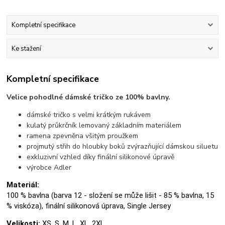
Kompletní specifikace
Ke stažení
Kompletní specifikace
Velice pohodlné dámské tričko ze 100% bavlny.
dámské tričko s velmi krátkým rukávem
kulatý průkrčník lemovaný základním materiálem
ramena zpevněna všitým proužkem
projmutý střih do hloubky boků zvýrazňující dámskou siluetu
exkluzivní vzhled díky finální silikonové úpravě
výrobce Adler
Materiál:
100 % bavlna (barva 12 - složení se může lišit - 85 % bavlna, 15
% viskóza), finální silikonová úprava, Single Jersey
Velikosti:
XS, S, M, L, XL, 2XL