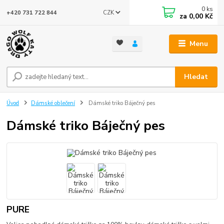
0
ks
CZK
+420 731 722 844
za
0,00 Kč
Menu
Hledat
Úvod
Dámské oblečení
Dámské triko Báječný pes
Dámské triko Báječný pes
PURE