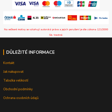
Na veškeré motivy se vztahují autorská práva a jejich porušení je dle zákona 121/2000
Sb. trestné.
DŮLEŽITÉ INFORMACE
Kontakt
Jak nakupovat
Tabulka velikostí
Obchodní podmínky
Ochrana osobních údajů