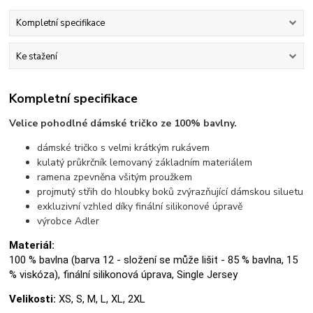
Kompletní specifikace
Ke stažení
Kompletní specifikace
Velice pohodlné dámské tričko ze 100% bavlny.
dámské tričko s velmi krátkým rukávem
kulatý průkrčník lemovaný základním materiálem
ramena zpevněna všitým proužkem
projmutý střih do hloubky boků zvýrazňující dámskou siluetu
exkluzivní vzhled díky finální silikonové úpravě
výrobce Adler
Materiál:
100 % bavlna (barva 12 - složení se může lišit - 85 % bavlna, 15
% viskóza), finální silikonová úprava, Single Jersey
Velikosti:
XS, S, M, L, XL, 2XL