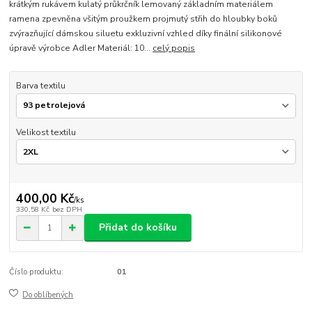
krátkým rukávem kulatý průkrčník lemovaný základním materiálem
ramena zpevněna všitým proužkem projmutý střih do hloubky boků
zvýrazňující dámskou siluetu exkluzivní vzhled díky finální silikonové
úpravě výrobce Adler Materiál: 10...
celý popis
Barva textilu
Velikost textilu
400,00 Kč
/
ks
330,58 Kč
bez DPH
Přidat do košíku
Číslo produktu:
01
Do oblíbených