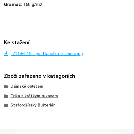
Gramáž:
150 g/m2
Ke stažení
71146_19__ps_1tabulka-rozmeru.jpg
Zboží zařazeno v kategoriích
Dámské oblečení
Trika s krátkým rukávem
Stafordšírský Bulteriér