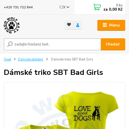
0
ks
CZK
+420 731 722 844
za
0,00 Kč
Menu
Hledat
Úvod
Dámské oblečení
Dámské triko SBT Bad Girls
Dámské triko SBT Bad Girls