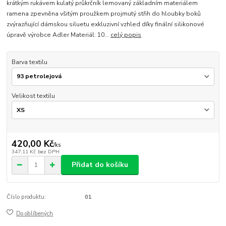
krátkým rukávem kulatý průkrčník lemovaný základním materiálem
ramena zpevněna všitým proužkem projmutý střih do hloubky boků
zvýrazňující dámskou siluetu exkluzivní vzhled díky finální silikonové
úpravě výrobce Adler Materiál: 10...
celý popis
Barva textilu
Velikost textilu
420,00 Kč
/
ks
347,11 Kč
bez DPH
Přidat do košíku
Číslo produktu:
01
Do oblíbených