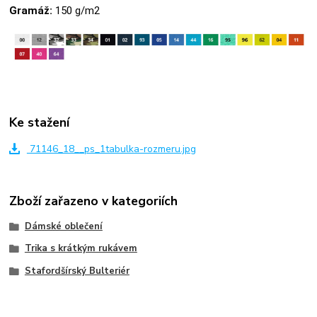
Gramáž:
150 g/m2
Ke stažení
71146_18__ps_1tabulka-rozmeru.jpg
Zboží zařazeno v kategoriích
Dámské oblečení
Trika s krátkým rukávem
Stafordšírský Bulteriér