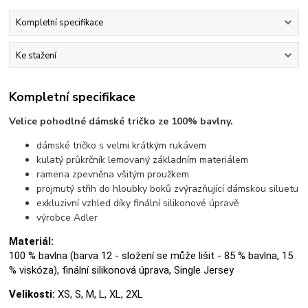
Kompletní specifikace
Ke stažení
Kompletní specifikace
Velice pohodlné dámské tričko ze 100% bavlny.
dámské tričko s velmi krátkým rukávem
kulatý průkrčník lemovaný základním materiálem
ramena zpevněna všitým proužkem
projmutý střih do hloubky boků zvýrazňující dámskou siluetu
exkluzivní vzhled díky finální silikonové úpravě
výrobce Adler
Materiál:
100 % bavlna (barva 12 - složení se může lišit - 85 % bavlna, 15
% viskóza), finální silikonová úprava, Single Jersey
Velikosti:
XS, S, M, L, XL, 2XL