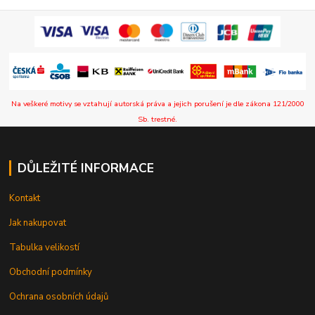
Na veškeré motivy se vztahují autorská práva a jejich porušení je dle zákona 121/2000
Sb. trestné.
DŮLEŽITÉ INFORMACE
Kontakt
Jak nakupovat
Tabulka velikostí
Obchodní podmínky
Ochrana osobních údajů