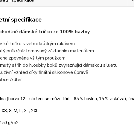
etní specifikace
tní specifikace
ohodlné dámské tričko ze 100% bavlny.
ské tričko s velmi krátkým rukávem
atý průkrčník lemovaný základním materiálem
ena zpevněna všitým proužkem
jmutý střih do hloubky boků zvýrazňující dámskou siluetu
luzivní vzhled díky finální silikonové úpravě
obce Adler
na (barva 12 - složení se může lišit - 85 % bavlna, 15 % viskóza), fin
:
XS, S, M, L, XL, 2XL
150 g/m2