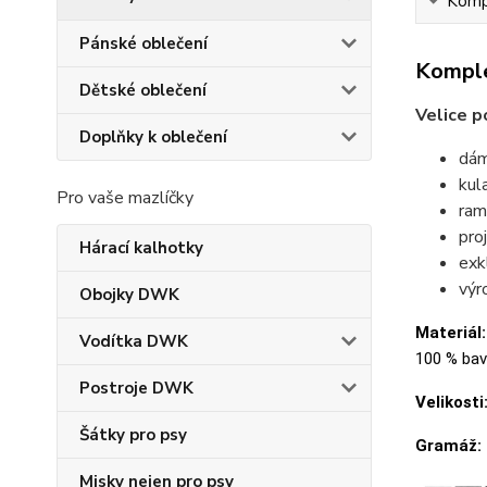
Kompl
Pánské oblečení
Komple
Dětské oblečení
Velice p
Doplňky k oblečení
dám
kul
Pro vaše mazlíčky
ram
pro
Hárací kalhotky
exk
výr
Obojky DWK
Materiál:
Vodítka DWK
100 % bavl
Postroje DWK
Velikosti
Šátky pro psy
Gramáž:
Misky nejen pro psy