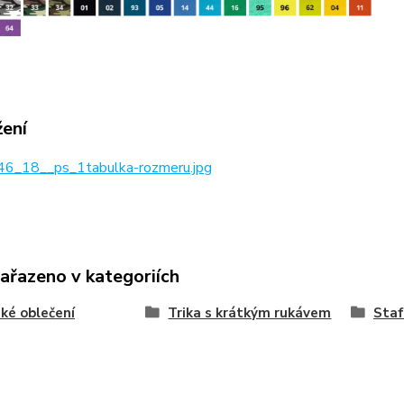
žení
6_18__ps_1tabulka-rozmeru.jpg
zařazeno v kategoriích
ké oblečení
Trika s krátkým rukávem
Staf