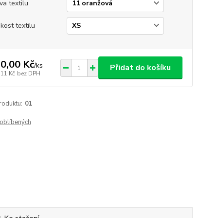
va textilu
ikost textilu
0,00 Kč
/
ks
Přidat do košíku
,11 Kč
bez DPH
roduktu:
01
oblíbených