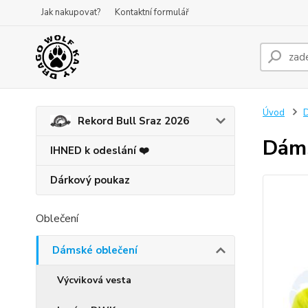
Jak nakupovat?
Kontaktní formulář
Úvod
D
Rekord Bull Sraz 2026
Dáms
IHNED k odeslání ❤️
Dárkový poukaz
Oblečení
Dámské oblečení
Výcviková vesta