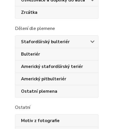
Osvěžovače a doplňky do auta
Zrcátka
Dělení dle plemene
Stafordšírský bulteriér
Bulteriér
Americký stafordšírský teriér
Americký pitbulteriér
Ostatní plemena
Ostatní
Motiv z fotografie