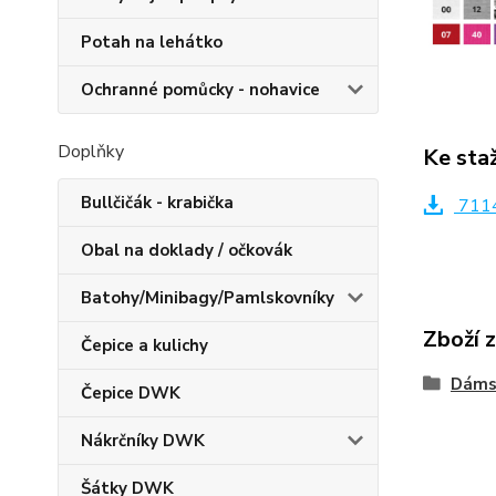
Potah na lehátko
Ochranné pomůcky - nohavice
Doplňky
Ke sta
Bullčičák - krabička
7114
Obal na doklady / očkovák
Batohy/Minibagy/Pamlskovníky
Zboží 
Čepice a kulichy
Dáms
Čepice DWK
Nákrčníky DWK
Šátky DWK