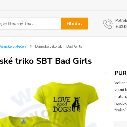
Potřeb
Hledat
+420
ámské oblečení
Dámské triko SBT Bad Girls
ké triko SBT Bad Girls
PUR
Velice
velmi 
materi
hloubk
finální