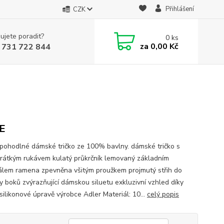
Přihlášení
CZK
ujete poradit?
0
ks
za
0,00 Kč
 731 722 844
E
 pohodlné dámské tričko ze 100% bavlny. dámské tričko s
krátkým rukávem kulatý průkrčník lemovaný základním
álem ramena zpevněna všitým proužkem projmutý střih do
y boků zvýrazňující dámskou siluetu exkluzivní vzhled díky
 silikonové úpravě výrobce Adler Materiál: 10...
celý popis