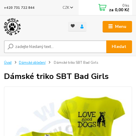
0
ks
CZK
+420 731 722 844
za
0,00 Kč
Menu
Hledat
Úvod
Dámské oblečení
Dámské triko SBT Bad Girls
Dámské triko SBT Bad Girls