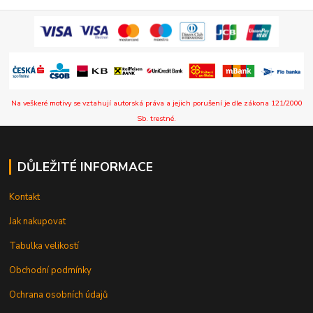
Na veškeré motivy se vztahují autorská práva a jejich porušení je dle zákona 121/2000
Sb. trestné.
DŮLEŽITÉ INFORMACE
Kontakt
Jak nakupovat
Tabulka velikostí
Obchodní podmínky
Ochrana osobních údajů