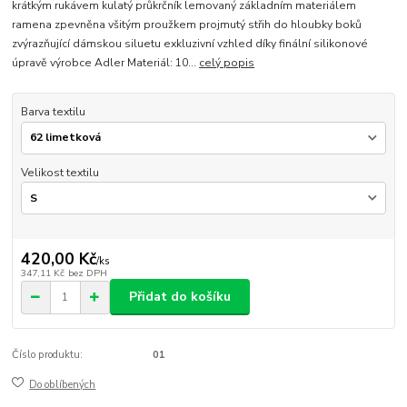
krátkým rukávem kulatý průkrčník lemovaný základním materiálem
ramena zpevněna všitým proužkem projmutý střih do hloubky boků
zvýrazňující dámskou siluetu exkluzivní vzhled díky finální silikonové
úpravě výrobce Adler Materiál: 10...
celý popis
Barva textilu
Velikost textilu
420,00 Kč
/
ks
347,11 Kč
bez DPH
Přidat do košíku
Číslo produktu:
01
Do oblíbených