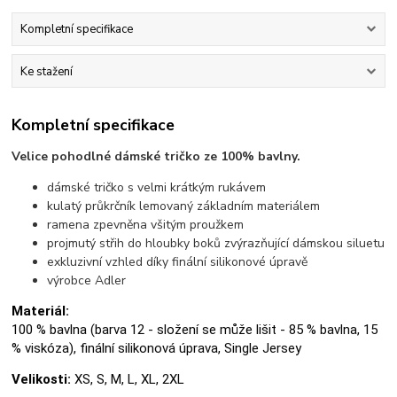
Kompletní specifikace
Ke stažení
Kompletní specifikace
Velice pohodlné dámské tričko ze 100% bavlny.
dámské tričko s velmi krátkým rukávem
kulatý průkrčník lemovaný základním materiálem
ramena zpevněna všitým proužkem
projmutý střih do hloubky boků zvýrazňující dámskou siluetu
exkluzivní vzhled díky finální silikonové úpravě
výrobce Adler
Materiál:
100 % bavlna (barva 12 - složení se může lišit - 85 % bavlna, 15
% viskóza), finální silikonová úprava, Single Jersey
Velikosti:
XS, S, M, L, XL, 2XL