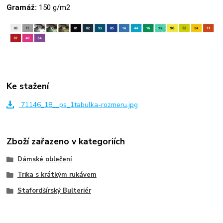
Gramáž:
150 g/m2
Ke stažení
71146_18__ps_1tabulka-rozmeru.jpg
Zboží zařazeno v kategoriích
Dámské oblečení
Trika s krátkým rukávem
Stafordšírský Bulteriér