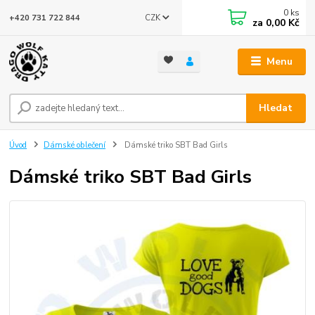
0
ks
CZK
+420 731 722 844
za
0,00 Kč
Menu
Hledat
Úvod
Dámské oblečení
Dámské triko SBT Bad Girls
Dámské triko SBT Bad Girls