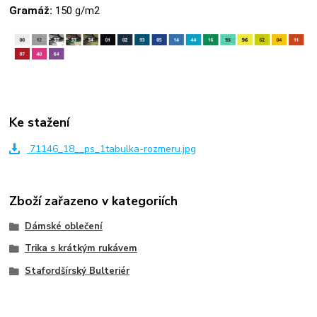
Gramáž:
150 g/m2
Ke stažení
71146_18__ps_1tabulka-rozmeru.jpg
Zboží zařazeno v kategoriích
Dámské oblečení
Trika s krátkým rukávem
Stafordšírský Bulteriér