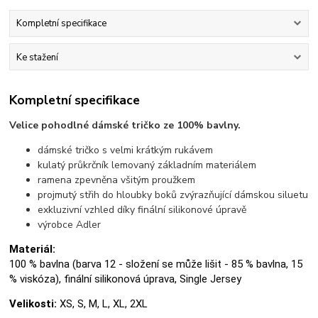
Kompletní specifikace
Ke stažení
Kompletní specifikace
Velice pohodlné dámské tričko ze 100% bavlny.
dámské tričko s velmi krátkým rukávem
kulatý průkrčník lemovaný základním materiálem
ramena zpevněna všitým proužkem
projmutý střih do hloubky boků zvýrazňující dámskou siluetu
exkluzivní vzhled díky finální silikonové úpravě
výrobce Adler
Materiál:
100 % bavlna (barva 12 - složení se může lišit - 85 % bavlna, 15
% viskóza), finální silikonová úprava, Single Jersey
Velikosti:
XS, S, M, L, XL, 2XL