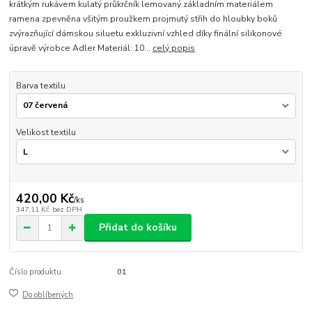
krátkým rukávem kulatý průkrčník lemovaný základním materiálem
ramena zpevněna všitým proužkem projmutý střih do hloubky boků
zvýrazňující dámskou siluetu exkluzivní vzhled díky finální silikonové
úpravě výrobce Adler Materiál: 10...
celý popis
Barva textilu
Velikost textilu
420,00 Kč
/
ks
347,11 Kč
bez DPH
Přidat do košíku
Číslo produktu:
01
Do oblíbených