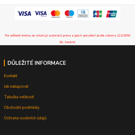
Na veškeré motivy se vztahují autorská práva a jejich porušení je dle zákona 121/2000
Sb. trestné.
DŮLEŽITÉ INFORMACE
Kontakt
Jak nakupovat
Tabulka velikostí
Obchodní podmínky
Ochrana osobních údajů