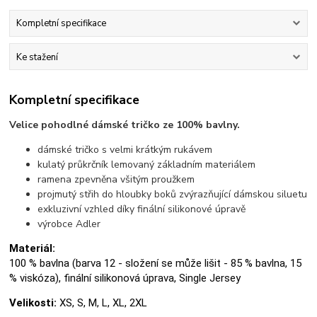
Kompletní specifikace
Ke stažení
Kompletní specifikace
Velice pohodlné dámské tričko ze 100% bavlny.
dámské tričko s velmi krátkým rukávem
kulatý průkrčník lemovaný základním materiálem
ramena zpevněna všitým proužkem
projmutý střih do hloubky boků zvýrazňující dámskou siluetu
exkluzivní vzhled díky finální silikonové úpravě
výrobce Adler
Materiál:
100 % bavlna (barva 12 - složení se může lišit - 85 % bavlna, 15
% viskóza), finální silikonová úprava, Single Jersey
Velikosti:
XS, S, M, L, XL, 2XL