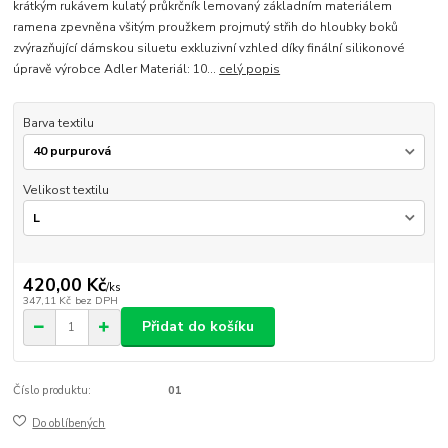
krátkým rukávem kulatý průkrčník lemovaný základním materiálem
ramena zpevněna všitým proužkem projmutý střih do hloubky boků
zvýrazňující dámskou siluetu exkluzivní vzhled díky finální silikonové
úpravě výrobce Adler Materiál: 10...
celý popis
Barva textilu
Velikost textilu
420,00 Kč
/
ks
347,11 Kč
bez DPH
Přidat do košíku
Číslo produktu:
01
Do oblíbených