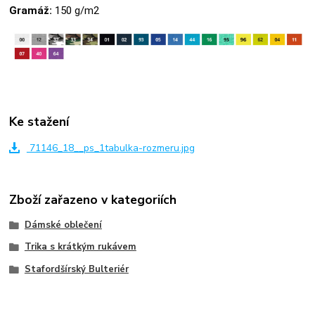
Gramáž:
150 g/m2
Ke stažení
71146_18__ps_1tabulka-rozmeru.jpg
Zboží zařazeno v kategoriích
Dámské oblečení
Trika s krátkým rukávem
Stafordšírský Bulteriér