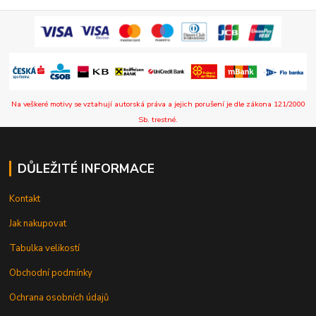
Na veškeré motivy se vztahují autorská práva a jejich porušení je dle zákona 121/2000
Sb. trestné.
DŮLEŽITÉ INFORMACE
Kontakt
Jak nakupovat
Tabulka velikostí
Obchodní podmínky
Ochrana osobních údajů