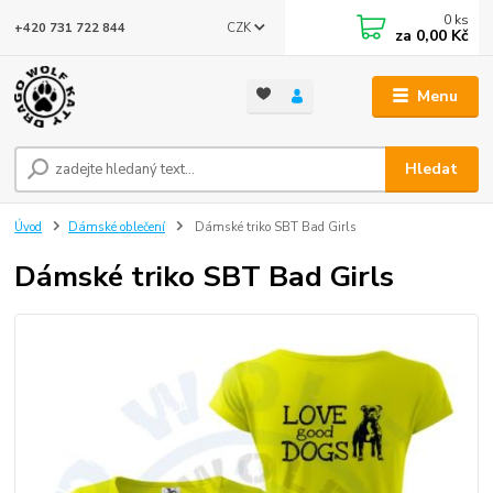
0
ks
CZK
+420 731 722 844
za
0,00 Kč
Menu
Hledat
Úvod
Dámské oblečení
Dámské triko SBT Bad Girls
Dámské triko SBT Bad Girls