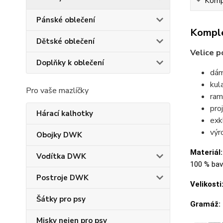
Kompl
Pánské oblečení
Komple
Dětské oblečení
Velice p
Doplňky k oblečení
dám
kul
Pro vaše mazlíčky
ram
pro
Hárací kalhotky
exk
výr
Obojky DWK
Materiál:
Vodítka DWK
100 % bavl
Postroje DWK
Velikosti
Šátky pro psy
Gramáž:
Misky nejen pro psy