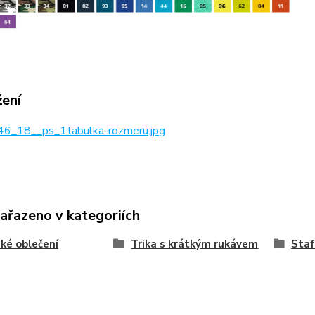
žení
6_18__ps_1tabulka-rozmeru.jpg
zařazeno v kategoriích
ké oblečení
Trika s krátkým rukávem
Staf