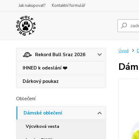
Jak nakupovat?
Kontaktní formulář
Úvod
D
Rekord Bull Sraz 2026
Dáms
IHNED k odeslání ❤️
Dárkový poukaz
Oblečení
Dámské oblečení
Výcviková vesta