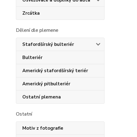
Osvěžovače a doplňky do auta
Zrcátka
Dělení dle plemene
Stafordšírský bulteriér
Bulteriér
Americký stafordšírský teriér
Americký pitbulteriér
Ostatní plemena
Ostatní
Motiv z fotografie