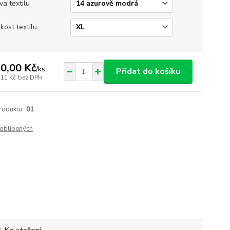
va textilu
ikost textilu
0,00 Kč
/
ks
Přidat do košíku
,11 Kč
bez DPH
roduktu:
01
oblíbených