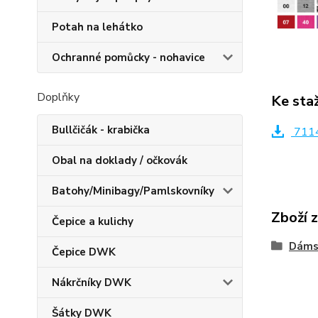
Potah na lehátko
Ochranné pomůcky - nohavice
Doplňky
Ke sta
Bullčičák - krabička
7114
Obal na doklady / očkovák
Batohy/Minibagy/Pamlskovníky
Zboží 
Čepice a kulichy
Dáms
Čepice DWK
Nákrčníky DWK
Šátky DWK