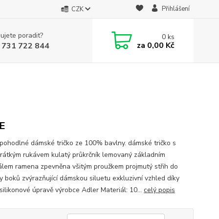
Přihlášení
CZK
ujete poradit?
0
ks
za
0,00 Kč
 731 722 844
E
 pohodlné dámské tričko ze 100% bavlny. dámské tričko s
krátkým rukávem kulatý průkrčník lemovaný základním
álem ramena zpevněna všitým proužkem projmutý střih do
y boků zvýrazňující dámskou siluetu exkluzivní vzhled díky
 silikonové úpravě výrobce Adler Materiál: 10...
celý popis