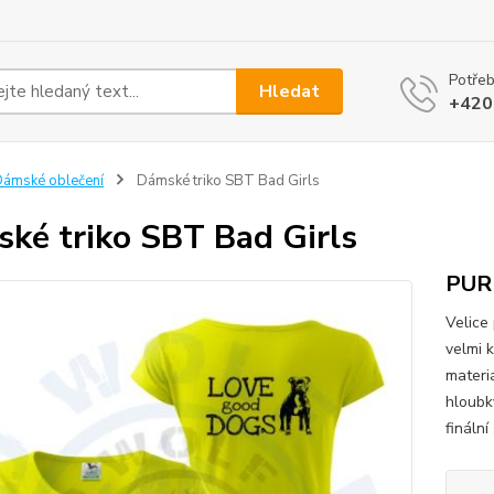
Potřeb
Hledat
+420
ámské oblečení
Dámské triko SBT Bad Girls
ké triko SBT Bad Girls
PUR
Velice
velmi 
materi
hloubk
finální