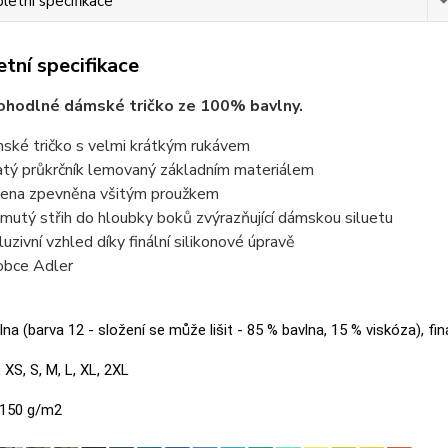
etní specifikace
tní specifikace
ohodlné dámské tričko ze 100% bavlny.
ské tričko s velmi krátkým rukávem
atý průkrčník lemovaný základním materiálem
ena zpevněna všitým proužkem
jmutý střih do hloubky boků zvýrazňující dámskou siluetu
luzivní vzhled díky finální silikonové úpravě
obce Adler
na (barva 12 - složení se může lišit - 85 % bavlna, 15 % viskóza), fin
:
XS, S, M, L, XL, 2XL
150 g/m2