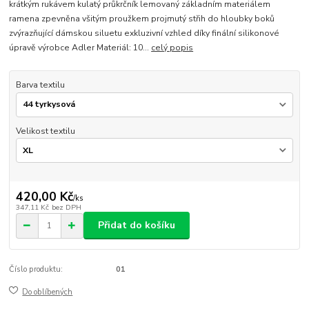
krátkým rukávem kulatý průkrčník lemovaný základním materiálem
ramena zpevněna všitým proužkem projmutý střih do hloubky boků
zvýrazňující dámskou siluetu exkluzivní vzhled díky finální silikonové
úpravě výrobce Adler Materiál: 10...
celý popis
Barva textilu
Velikost textilu
420,00 Kč
/
ks
347,11 Kč
bez DPH
Přidat do košíku
Číslo produktu:
01
Do oblíbených