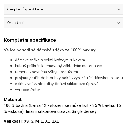
Kompletní specifikace
Ke stažení
Kompletní specifikace
Velice pohodlné dámské tričko ze 100% bavlny.
dámské tričko s velmi krátkým rukávem
kulatý průkrčník lemovaný základním materiálem
ramena zpevněna všitým proužkem
projmutý střih do hloubky boků zvýrazňující dámskou siluetu
exkluzivní vzhled díky finální silikonové úpravě
výrobce Adler
Materiál:
100 % bavlna (barva 12 - složení se může lišit - 85 % bavlna, 15
% viskóza), finální silikonová úprava, Single Jersey
Velikosti:
XS, S, M, L, XL, 2XL