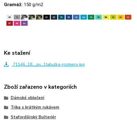
Gramáž:
150 g/m2
Ke stažení
71146_18__ps_1tabulka-rozmeru.jpg
Zboží zařazeno v kategoriích
Dámské oblečení
Trika s krátkým rukávem
Stafordšírský Bulteriér