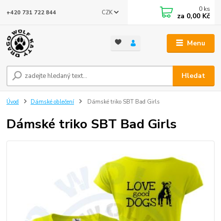
0
ks
CZK
+420 731 722 844
za
0,00 Kč
Menu
Hledat
Úvod
Dámské oblečení
Dámské triko SBT Bad Girls
Dámské triko SBT Bad Girls