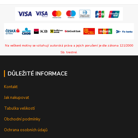
Na veškeré motivy se vztahují autorská práva a jejich porušení je dle zákona 121/2000
Sb. trestné.
DŮLEŽITÉ INFORMACE
Kontakt
Jak nakupovat
Tabulka velikostí
Obchodní podmínky
Ochrana osobních údajů