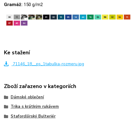
Gramáž:
150 g/m2
Ke stažení
71146_18__ps_1tabulka-rozmeru.jpg
Zboží zařazeno v kategoriích
Dámské oblečení
Trika s krátkým rukávem
Stafordšírský Bulteriér