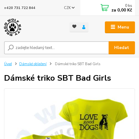
0
ks
CZK
+420 731 722 844
za
0,00 Kč
Menu
Hledat
Úvod
Dámské oblečení
Dámské triko SBT Bad Girls
Dámské triko SBT Bad Girls