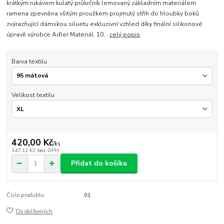
krátkým rukávem kulatý průkrčník lemovaný základním materiálem
ramena zpevněna všitým proužkem projmutý střih do hloubky boků
zvýrazňující dámskou siluetu exkluzivní vzhled díky finální silikonové
úpravě výrobce Adler Materiál: 10...
celý popis
Barva textilu
Velikost textilu
420,00 Kč
/
ks
347,11 Kč
bez DPH
Přidat do košíku
Číslo produktu:
01
Do oblíbených