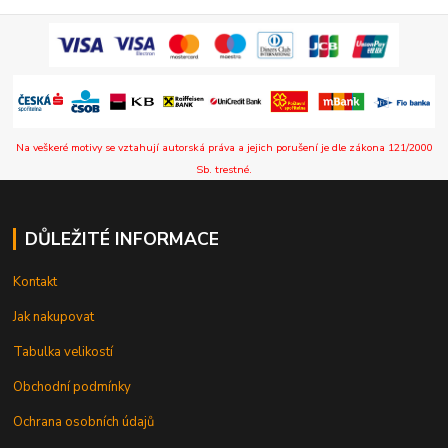
Na veškeré motivy se vztahují autorská práva a jejich porušení je dle zákona 121/2000
Sb. trestné.
DŮLEŽITÉ INFORMACE
Kontakt
Jak nakupovat
Tabulka velikostí
Obchodní podmínky
Ochrana osobních údajů