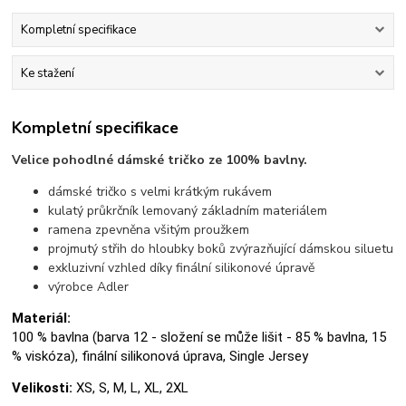
Kompletní specifikace
Ke stažení
Kompletní specifikace
Velice pohodlné dámské tričko ze 100% bavlny.
dámské tričko s velmi krátkým rukávem
kulatý průkrčník lemovaný základním materiálem
ramena zpevněna všitým proužkem
projmutý střih do hloubky boků zvýrazňující dámskou siluetu
exkluzivní vzhled díky finální silikonové úpravě
výrobce Adler
Materiál:
100 % bavlna (barva 12 - složení se může lišit - 85 % bavlna, 15
% viskóza), finální silikonová úprava, Single Jersey
Velikosti:
XS, S, M, L, XL, 2XL