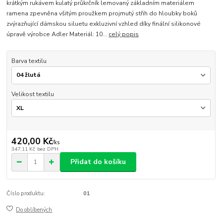
krátkým rukávem kulatý průkrčník lemovaný základním materiálem
ramena zpevněna všitým proužkem projmutý střih do hloubky boků
zvýrazňující dámskou siluetu exkluzivní vzhled díky finální silikonové
úpravě výrobce Adler Materiál: 10...
celý popis
Barva textilu
Velikost textilu
420,00 Kč
/
ks
347,11 Kč
bez DPH
Přidat do košíku
Číslo produktu:
01
Do oblíbených