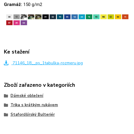
Gramáž:
150 g/m2
Ke stažení
71146_18__ps_1tabulka-rozmeru.jpg
Zboží zařazeno v kategoriích
Dámské oblečení
Trika s krátkým rukávem
Stafordšírský Bulteriér