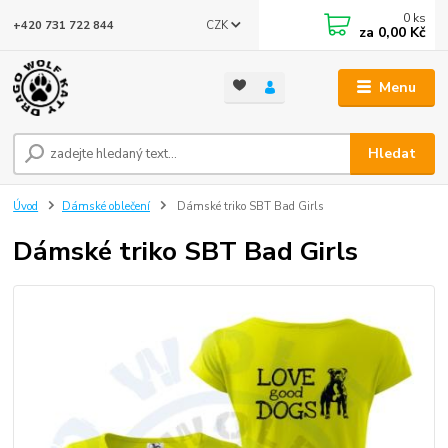
0
ks
CZK
+420 731 722 844
za
0,00 Kč
Menu
Hledat
Úvod
Dámské oblečení
Dámské triko SBT Bad Girls
Dámské triko SBT Bad Girls