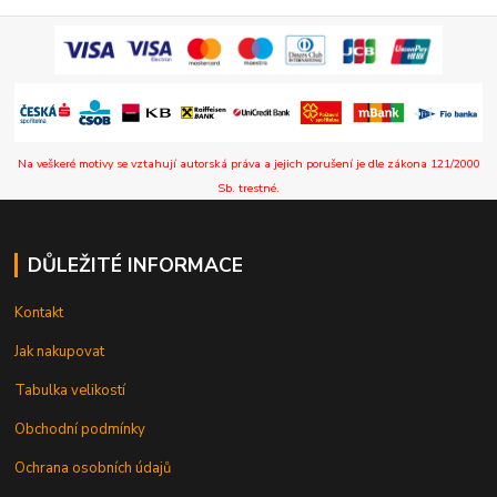
Na veškeré motivy se vztahují autorská práva a jejich porušení je dle zákona 121/2000
Sb. trestné.
DŮLEŽITÉ INFORMACE
Kontakt
Jak nakupovat
Tabulka velikostí
Obchodní podmínky
Ochrana osobních údajů