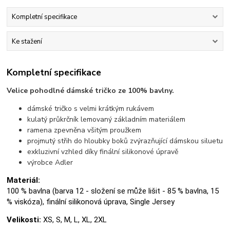
Kompletní specifikace
Ke stažení
Kompletní specifikace
Velice pohodlné dámské tričko ze 100% bavlny.
dámské tričko s velmi krátkým rukávem
kulatý průkrčník lemovaný základním materiálem
ramena zpevněna všitým proužkem
projmutý střih do hloubky boků zvýrazňující dámskou siluetu
exkluzivní vzhled díky finální silikonové úpravě
výrobce Adler
Materiál:
100 % bavlna (barva 12 - složení se může lišit - 85 % bavlna, 15
% viskóza), finální silikonová úprava, Single Jersey
Velikosti:
XS, S, M, L, XL, 2XL