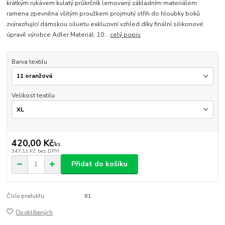
krátkým rukávem kulatý průkrčník lemovaný základním materiálem
ramena zpevněna všitým proužkem projmutý střih do hloubky boků
zvýrazňující dámskou siluetu exkluzivní vzhled díky finální silikonové
úpravě výrobce Adler Materiál: 10...
celý popis
Barva textilu
Velikost textilu
420,00 Kč
/
ks
347,11 Kč
bez DPH
Přidat do košíku
Číslo produktu:
01
Do oblíbených