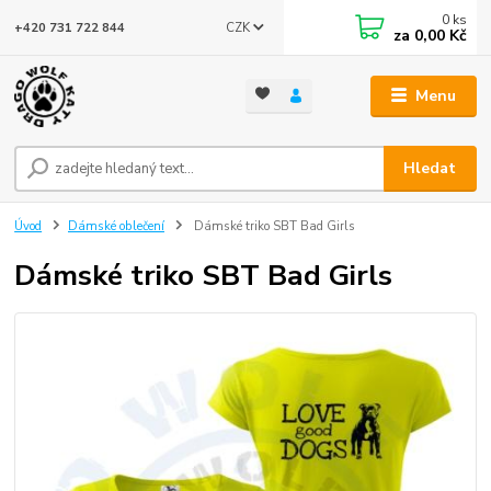
0
ks
CZK
+420 731 722 844
za
0,00 Kč
Menu
Hledat
Úvod
Dámské oblečení
Dámské triko SBT Bad Girls
Dámské triko SBT Bad Girls