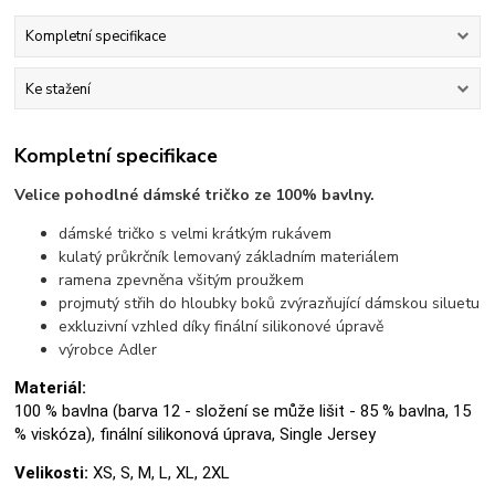
Kompletní specifikace
Ke stažení
Kompletní specifikace
Velice pohodlné dámské tričko ze 100% bavlny.
dámské tričko s velmi krátkým rukávem
kulatý průkrčník lemovaný základním materiálem
ramena zpevněna všitým proužkem
projmutý střih do hloubky boků zvýrazňující dámskou siluetu
exkluzivní vzhled díky finální silikonové úpravě
výrobce Adler
Materiál:
100 % bavlna (barva 12 - složení se může lišit - 85 % bavlna, 15
% viskóza), finální silikonová úprava, Single Jersey
Velikosti:
XS, S, M, L, XL, 2XL