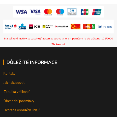
Na veškeré motivy se vztahují autorská práva a jejich porušení je dle zákona 121/2000
Sb. trestné.
DŮLEŽITÉ INFORMACE
Kontakt
Jak nakupovat
Tabulka velikostí
Obchodní podmínky
Ochrana osobních údajů