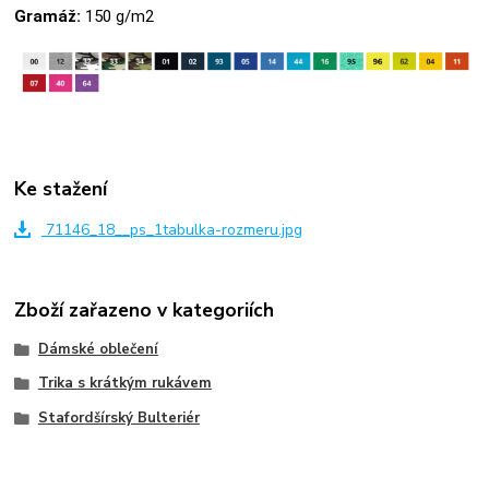
Gramáž:
150 g/m2
Ke stažení
71146_18__ps_1tabulka-rozmeru.jpg
Zboží zařazeno v kategoriích
Dámské oblečení
Trika s krátkým rukávem
Stafordšírský Bulteriér