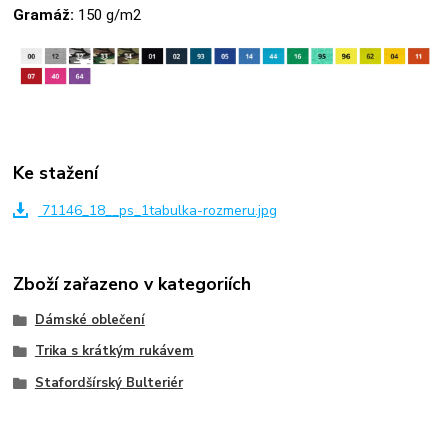
Gramáž:
150 g/m2
Ke stažení
71146_18__ps_1tabulka-rozmeru.jpg
Zboží zařazeno v kategoriích
Dámské oblečení
Trika s krátkým rukávem
Stafordšírský Bulteriér