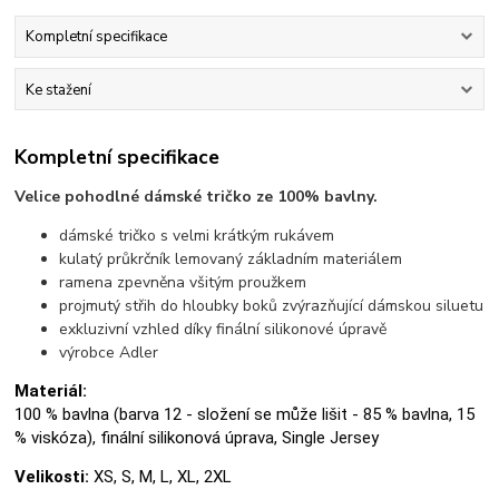
Kompletní specifikace
Ke stažení
Kompletní specifikace
Velice pohodlné dámské tričko ze 100% bavlny.
dámské tričko s velmi krátkým rukávem
kulatý průkrčník lemovaný základním materiálem
ramena zpevněna všitým proužkem
projmutý střih do hloubky boků zvýrazňující dámskou siluetu
exkluzivní vzhled díky finální silikonové úpravě
výrobce Adler
Materiál:
100 % bavlna (barva 12 - složení se může lišit - 85 % bavlna, 15
% viskóza), finální silikonová úprava, Single Jersey
Velikosti:
XS, S, M, L, XL, 2XL