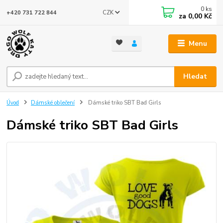
0
ks
CZK
+420 731 722 844
za
0,00 Kč
Menu
Hledat
Úvod
Dámské oblečení
Dámské triko SBT Bad Girls
Dámské triko SBT Bad Girls