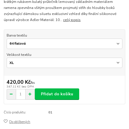
krátkým rukávem kulatý průkrčník lemovaný základním materiálem
ramena zpevněna všitým proužkem projmutý střih do hloubky boků
zvýrazňující dámskou siluetu exkluzivní vzhled díky finální silikonové
úpravě výrobce Adler Materiál: 10...
celý popis
Barva textilu
Velikost textilu
420,00 Kč
/
ks
347,11 Kč
bez DPH
Přidat do košíku
Číslo produktu:
01
Do oblíbených