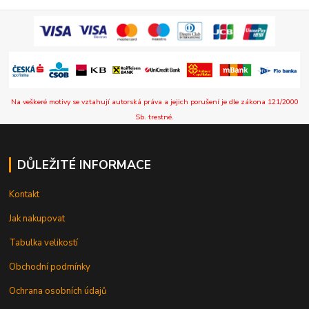
Na veškeré motivy se vztahují autorská práva a jejich porušení je dle zákona 121/2000
Sb. trestné.
DŮLEŽITÉ INFORMACE
Kontakt
Jak nakupovat
Tabulka velikostí
Obchodní podmínky
Ochrana osobních údajů