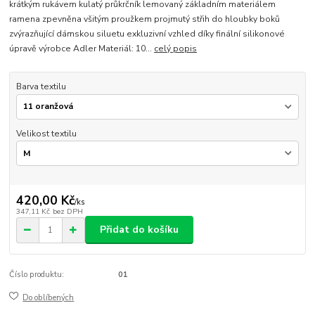
krátkým rukávem kulatý průkrčník lemovaný základním materiálem
ramena zpevněna všitým proužkem projmutý střih do hloubky boků
zvýrazňující dámskou siluetu exkluzivní vzhled díky finální silikonové
úpravě výrobce Adler Materiál: 10...
celý popis
Barva textilu
Velikost textilu
420,00 Kč
/
ks
347,11 Kč
bez DPH
Přidat do košíku
Číslo produktu:
01
Do oblíbených