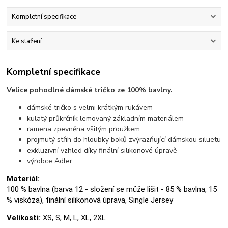
Kompletní specifikace
Ke stažení
Kompletní specifikace
Velice pohodlné dámské tričko ze 100% bavlny.
dámské tričko s velmi krátkým rukávem
kulatý průkrčník lemovaný základním materiálem
ramena zpevněna všitým proužkem
projmutý střih do hloubky boků zvýrazňující dámskou siluetu
exkluzivní vzhled díky finální silikonové úpravě
výrobce Adler
Materiál:
100 % bavlna (barva 12 - složení se může lišit - 85 % bavlna, 15
% viskóza), finální silikonová úprava, Single Jersey
Velikosti:
XS, S, M, L, XL, 2XL