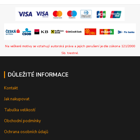
Na veškeré motivy se vztahují autorská práva a jejich porušení je dle zákona 121/2000
Sb. trestné.
DŮLEŽITÉ INFORMACE
Kontakt
Jak nakupovat
Tabulka velikostí
Obchodní podmínky
Ochrana osobních údajů