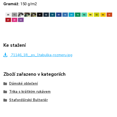
Gramáž:
150 g/m2
Ke stažení
71146_18__ps_1tabulka-rozmeru.jpg
Zboží zařazeno v kategoriích
Dámské oblečení
Trika s krátkým rukávem
Stafordšírský Bulteriér