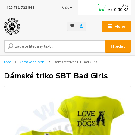
0
ks
CZK
+420 731 722 844
za
0,00 Kč
Menu
Hledat
Úvod
Dámské oblečení
Dámské triko SBT Bad Girls
Dámské triko SBT Bad Girls