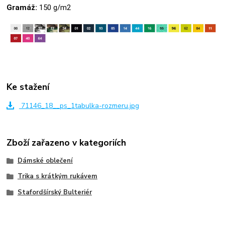
Gramáž:
150 g/m2
Ke stažení
71146_18__ps_1tabulka-rozmeru.jpg
Zboží zařazeno v kategoriích
Dámské oblečení
Trika s krátkým rukávem
Stafordšírský Bulteriér