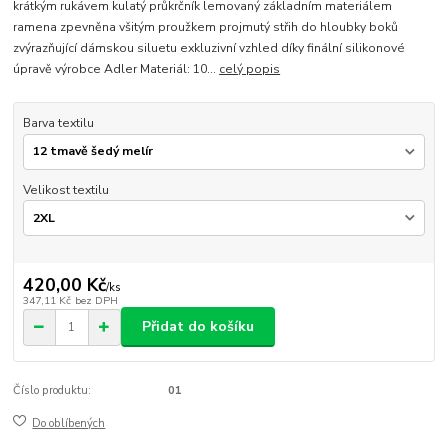
krátkým rukávem kulatý průkrčník lemovaný základním materiálem
ramena zpevněna všitým proužkem projmutý střih do hloubky boků
zvýrazňující dámskou siluetu exkluzivní vzhled díky finální silikonové
úpravě výrobce Adler Materiál: 10...
celý popis
Barva textilu
Velikost textilu
420,00 Kč
/
ks
347,11 Kč
bez DPH
Přidat do košíku
Číslo produktu:
01
Do oblíbených