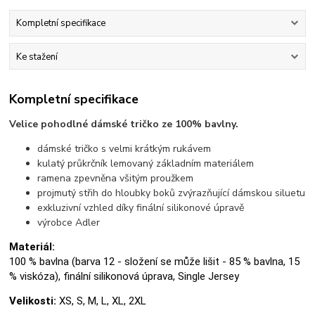
Kompletní specifikace
Ke stažení
Kompletní specifikace
Velice pohodlné dámské tričko ze 100% bavlny.
dámské tričko s velmi krátkým rukávem
kulatý průkrčník lemovaný základním materiálem
ramena zpevněna všitým proužkem
projmutý střih do hloubky boků zvýrazňující dámskou siluetu
exkluzivní vzhled díky finální silikonové úpravě
výrobce Adler
Materiál:
100 % bavlna (barva 12 - složení se může lišit - 85 % bavlna, 15
% viskóza), finální silikonová úprava, Single Jersey
Velikosti:
XS, S, M, L, XL, 2XL