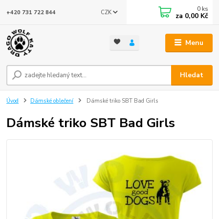
0
ks
CZK
+420 731 722 844
za
0,00 Kč
Menu
Hledat
Úvod
Dámské oblečení
Dámské triko SBT Bad Girls
Dámské triko SBT Bad Girls