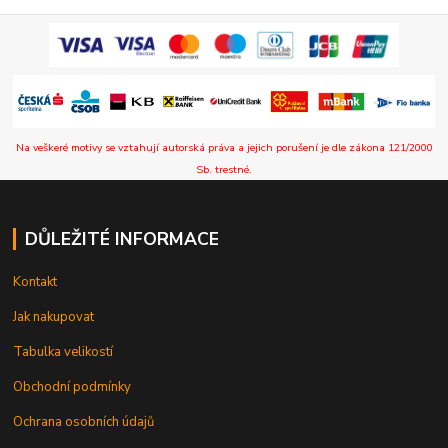
Na veškeré motivy se vztahují autorská práva a jejich porušení je dle zákona 121/2000
Sb. trestné.
DŮLEŽITÉ INFORMACE
Kontakt
Jak nakupovat
Tabulka velikostí
Obchodní podmínky
Ochrana osobních údajů