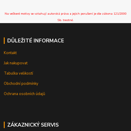
Na veškeré motivy se vztahují autorská práva a jejich porušení je dle zákona 121/2000
Sb. trestné.
DŮLEŽITÉ INFORMACE
Kontakt
Jak nakupovat
Tabulka velikostí
Obchodní podmínky
Ochrana osobních údajů
ZÁKAZNICKÝ SERVIS