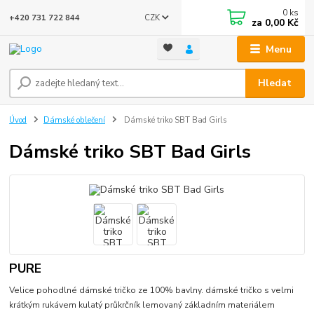
0
ks
CZK
+420 731 722 844
za
0,00 Kč
Menu
Hledat
Úvod
Dámské oblečení
Dámské triko SBT Bad Girls
Dámské triko SBT Bad Girls
PURE
Velice pohodlné dámské tričko ze 100% bavlny. dámské tričko s velmi
krátkým rukávem kulatý průkrčník lemovaný základním materiálem