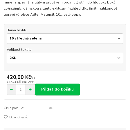
ramena zpevněna všitým proužkem projmutý střih do hloubky boků
zvýrazňující dámskou siluetu exkluzivní vzhled díky finální silikonové
úpravě výrobce Adler Materiál: 10...
celý popis
Barva textilu
Velikost textilu
420,00 Kč
/
ks
347,11 Kč
bez DPH
Přidat do košíku
Číslo produktu:
01
Do oblíbených