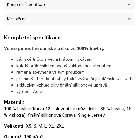
Kompletní specifikace
Ke stažení
Kompletní specifikace
Velice pohodlné dámské tričko ze 100% bavlny.
dámské tričko s velmi krátkým rukávem
kulatý průkrčník lemovaný základním materiálem
ramena zpevněna všitým proužkem
projmutý střih do hloubky boků zvýrazňující dámskou siluetu
exkluzivní vzhled díky finální silikonové úpravě
výrobce Adler
Materiál:
100 % bavlna (barva 12 - složení se může lišit - 85 % bavlna, 15
% viskóza), finální silikonová úprava, Single Jersey
Velikosti:
XS, S, M, L, XL, 2XL
Gramáž:
150 g/m2