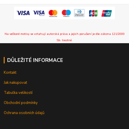
Na veškeré motivy se vztahují autorská práva a jejich porušení je dle zákona 121/2000
Sb. trestné.
DŮLEŽITÉ INFORMACE
Kontakt
Jak nakupovat
Tabulka velikostí
Obchodní podmínky
Ochrana osobních údajů