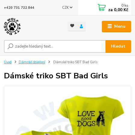
0
ks
CZK
+420 731 722 844
za
0,00 Kč
Menu
Hledat
Úvod
Dámské oblečení
Dámské triko SBT Bad Girls
Dámské triko SBT Bad Girls