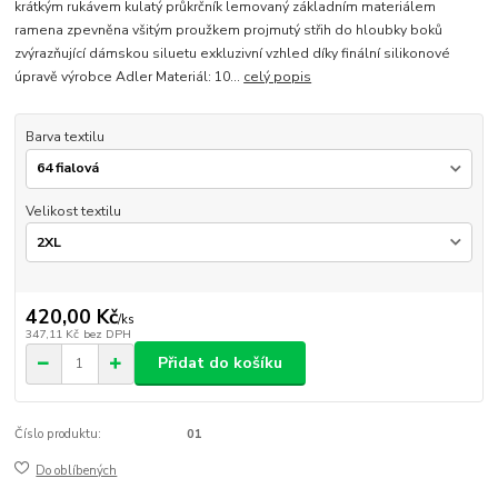
krátkým rukávem kulatý průkrčník lemovaný základním materiálem
ramena zpevněna všitým proužkem projmutý střih do hloubky boků
zvýrazňující dámskou siluetu exkluzivní vzhled díky finální silikonové
úpravě výrobce Adler Materiál: 10...
celý popis
Barva textilu
Velikost textilu
420,00 Kč
/
ks
347,11 Kč
bez DPH
Přidat do košíku
Číslo produktu:
01
Do oblíbených