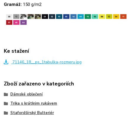
Gramáž:
150 g/m2
Ke stažení
71146_18__ps_1tabulka-rozmeru.jpg
Zboží zařazeno v kategoriích
Dámské oblečení
Trika s krátkým rukávem
Stafordšírský Bulteriér