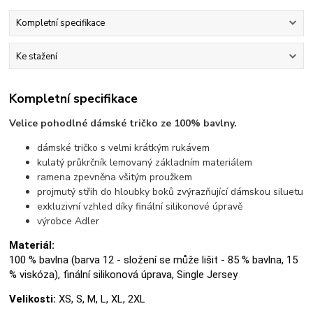
Kompletní specifikace
Ke stažení
Kompletní specifikace
Velice pohodlné dámské tričko ze 100% bavlny.
dámské tričko s velmi krátkým rukávem
kulatý průkrčník lemovaný základním materiálem
ramena zpevněna všitým proužkem
projmutý střih do hloubky boků zvýrazňující dámskou siluetu
exkluzivní vzhled díky finální silikonové úpravě
výrobce Adler
Materiál:
100 % bavlna (barva 12 - složení se může lišit - 85 % bavlna, 15
% viskóza), finální silikonová úprava, Single Jersey
Velikosti:
XS, S, M, L, XL, 2XL