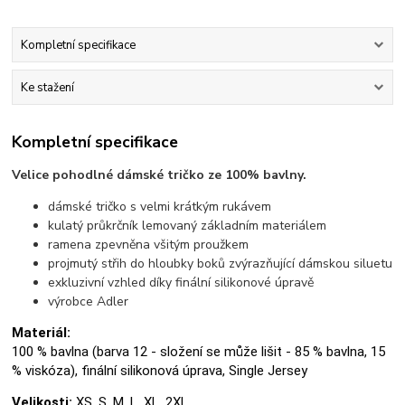
Kompletní specifikace
Ke stažení
Kompletní specifikace
Velice pohodlné dámské tričko ze 100% bavlny.
dámské tričko s velmi krátkým rukávem
kulatý průkrčník lemovaný základním materiálem
ramena zpevněna všitým proužkem
projmutý střih do hloubky boků zvýrazňující dámskou siluetu
exkluzivní vzhled díky finální silikonové úpravě
výrobce Adler
Materiál:
100 % bavlna (barva 12 - složení se může lišit - 85 % bavlna, 15
% viskóza), finální silikonová úprava, Single Jersey
Velikosti:
XS, S, M, L, XL, 2XL