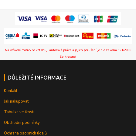
Na veškeré motivy se vztahují autorská práva a jejich porušení je dle zákona 121/2000
Sb. trestné.
DŮLEŽITÉ INFORMACE
Kontakt
Jak nakupovat
Tabulka velikostí
Obchodní podmínky
Ochrana osobních údajů