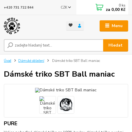
0
ks
CZK
+420 731 722 844
za
0,00 Kč
Menu
Hledat
Úvod
Dámské oblečení
Dámské triko SBT Ball maniac
Dámské triko SBT Ball maniac
PURE