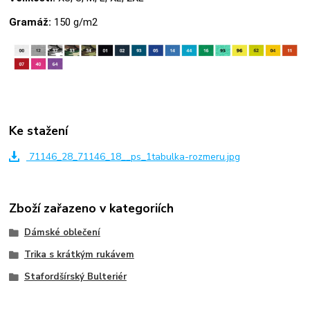
Gramáž:
150 g/m2
Ke stažení
71146_28_71146_18__ps_1tabulka-rozmeru.jpg
Zboží zařazeno v kategoriích
Dámské oblečení
Trika s krátkým rukávem
Stafordšírský Bulteriér