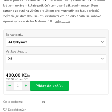
Velice pohodlné dámské tričko ze 100% bavlny. dámské tričko s velmi
krátkým rukávem kulatý průkrčník lemovaný základním materiálem
ramena zpevněna všitým proužkem projmutý střih do hloubky boků
zvýrazňující dámskou siluetu exkluzivní vzhled díky finální silikonové
úpravě výrobce Adler Materiál: 10...
celý popis
Barva textilu
Velikost textilu
400,00 Kč
/
ks
330,58 Kč
bez DPH
Přidat do košíku
Číslo produktu:
01
Do oblíbených