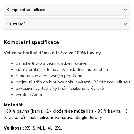
Kompletní specifikace
Ke stažení
Kompletní specifikace
Velice pohodlné dámské tričko ze 100% bavlny.
dámské tričko s velmi krátkým rukávem
kulatý průkrčník lemovaný základním materiálem
ramena zpevněna všitým proužkem
projmutý střih do hloubky boků zvýrazňující dámskou siluetu
exkluzivní vzhled díky finální silikonové úpravě
výrobce Adler
Materiál:
100 % bavlna (barva 12 - složení se může lišit - 85 % bavlna, 15
% viskóza), finální silikonová úprava, Single Jersey
Velikosti:
XS, S, M, L, XL, 2XL