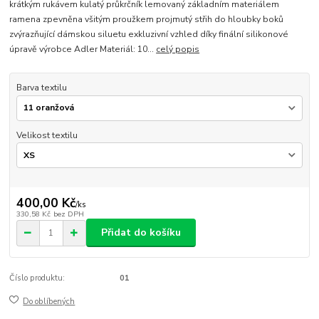
krátkým rukávem kulatý průkrčník lemovaný základním materiálem
ramena zpevněna všitým proužkem projmutý střih do hloubky boků
zvýrazňující dámskou siluetu exkluzivní vzhled díky finální silikonové
úpravě výrobce Adler Materiál: 10...
celý popis
Barva textilu
Velikost textilu
400,00 Kč
/
ks
330,58 Kč
bez DPH
Přidat do košíku
Číslo produktu:
01
Do oblíbených