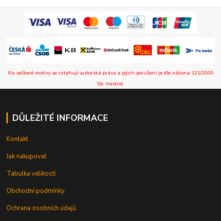
Na veškeré motivy se vztahují autorská práva a jejich porušení je dle zákona 121/2000
Sb. trestné.
DŮLEŽITÉ INFORMACE
Kontakt
Jak nakupovat
Tabulka velikostí
Obchodní podmínky
Ochrana osobních údajů