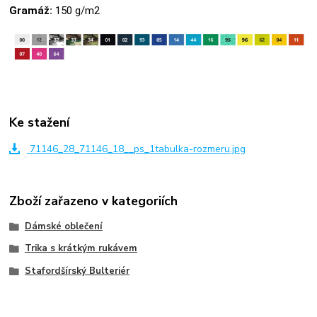
Gramáž:
150 g/m2
Ke stažení
71146_28_71146_18__ps_1tabulka-rozmeru.jpg
Zboží zařazeno v kategoriích
Dámské oblečení
Trika s krátkým rukávem
Stafordšírský Bulteriér