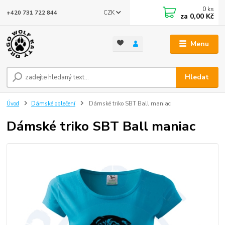
0
ks
CZK
+420 731 722 844
za
0,00 Kč
Menu
Hledat
Úvod
Dámské oblečení
Dámské triko SBT Ball maniac
Dámské triko SBT Ball maniac