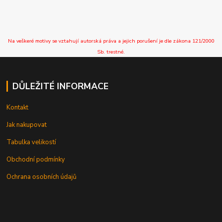
Na veškeré motivy se vztahují autorská práva a jejich porušení je dle zákona 121/2000
Sb. trestné.
DŮLEŽITÉ INFORMACE
Kontakt
Jak nakupovat
Tabulka velikostí
Obchodní podmínky
Ochrana osobních údajů