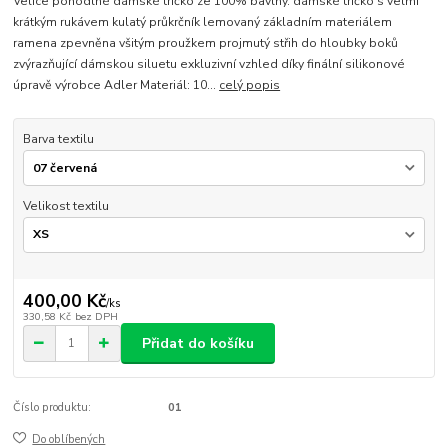
Velice pohodlné dámské tričko ze 100% bavlny. dámské tričko s velmi
krátkým rukávem kulatý průkrčník lemovaný základním materiálem
ramena zpevněna všitým proužkem projmutý střih do hloubky boků
zvýrazňující dámskou siluetu exkluzivní vzhled díky finální silikonové
úpravě výrobce Adler Materiál: 10...
celý popis
Barva textilu
Velikost textilu
400,00 Kč
/
ks
330,58 Kč
bez DPH
Přidat do košíku
Číslo produktu:
01
Do oblíbených