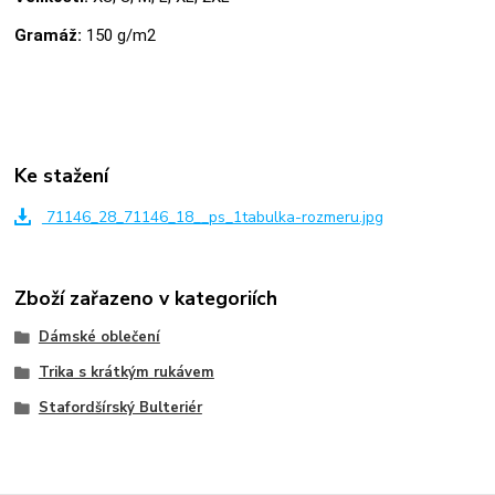
Gramáž:
150 g/m2
Ke stažení
71146_28_71146_18__ps_1tabulka-rozmeru.jpg
Zboží zařazeno v kategoriích
Dámské oblečení
Trika s krátkým rukávem
Stafordšírský Bulteriér