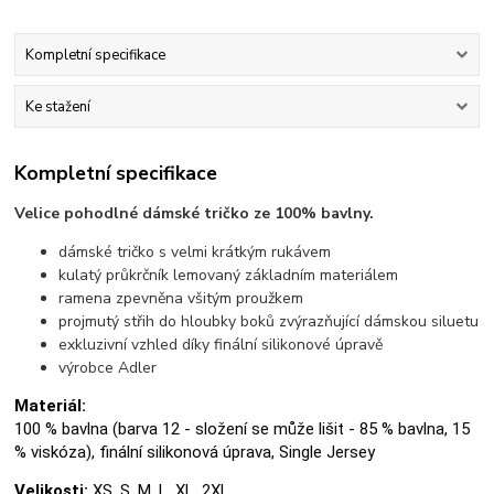
Kompletní specifikace
Ke stažení
Kompletní specifikace
Velice pohodlné dámské tričko ze 100% bavlny.
dámské tričko s velmi krátkým rukávem
kulatý průkrčník lemovaný základním materiálem
ramena zpevněna všitým proužkem
projmutý střih do hloubky boků zvýrazňující dámskou siluetu
exkluzivní vzhled díky finální silikonové úpravě
výrobce Adler
Materiál:
100 % bavlna (barva 12 - složení se může lišit - 85 % bavlna, 15
% viskóza), finální silikonová úprava, Single Jersey
Velikosti:
XS, S, M, L, XL, 2XL