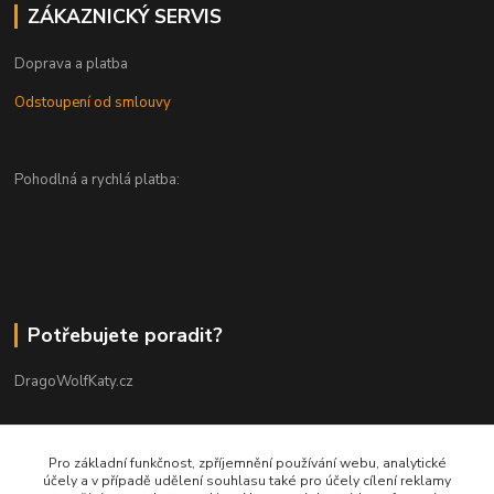
ZÁKAZNICKÝ SERVIS
Doprava a platba
Odstoupení od smlouvy
Pohodlná a rychlá platba:
Potřebujete poradit?
DragoWolfKaty.cz
+420 731 722 844
Pro základní funkčnost, zpříjemnění používání webu, analytické
účely a v případě udělení souhlasu také pro účely cílení reklamy
DragoWolfKaty@seznam.cz