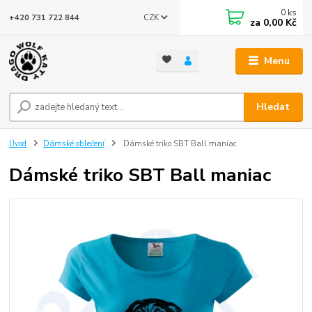
0
ks
CZK
+420 731 722 844
za
0,00 Kč
Menu
Hledat
Úvod
Dámské oblečení
Dámské triko SBT Ball maniac
Dámské triko SBT Ball maniac