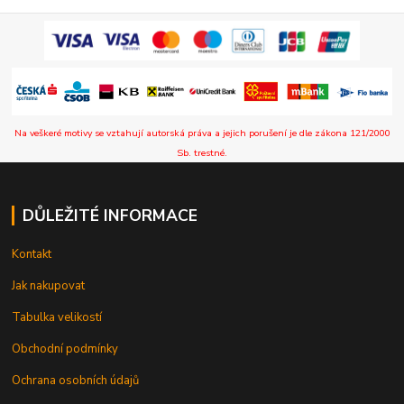
Na veškeré motivy se vztahují autorská práva a jejich porušení je dle zákona 121/2000
Sb. trestné.
DŮLEŽITÉ INFORMACE
Kontakt
Jak nakupovat
Tabulka velikostí
Obchodní podmínky
Ochrana osobních údajů