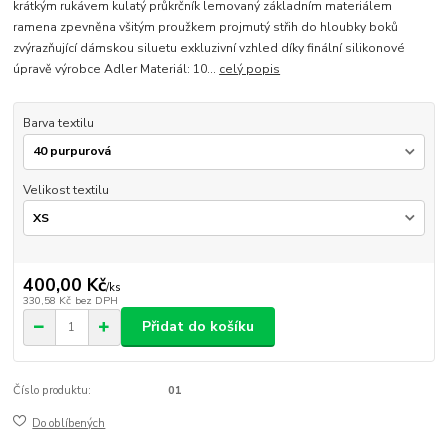
krátkým rukávem kulatý průkrčník lemovaný základním materiálem
ramena zpevněna všitým proužkem projmutý střih do hloubky boků
zvýrazňující dámskou siluetu exkluzivní vzhled díky finální silikonové
úpravě výrobce Adler Materiál: 10...
celý popis
Barva textilu
Velikost textilu
400,00 Kč
/
ks
330,58 Kč
bez DPH
Přidat do košíku
Číslo produktu:
01
Do oblíbených