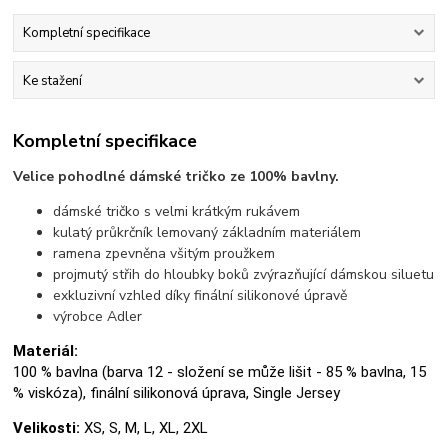
Kompletní specifikace
Ke stažení
Kompletní specifikace
Velice pohodlné dámské tričko ze 100% bavlny.
dámské tričko s velmi krátkým rukávem
kulatý průkrčník lemovaný základním materiálem
ramena zpevněna všitým proužkem
projmutý střih do hloubky boků zvýrazňující dámskou siluetu
exkluzivní vzhled díky finální silikonové úpravě
výrobce Adler
Materiál:
100 % bavlna (barva 12 - složení se může lišit - 85 % bavlna, 15
% viskóza), finální silikonová úprava, Single Jersey
Velikosti:
XS, S, M, L, XL, 2XL