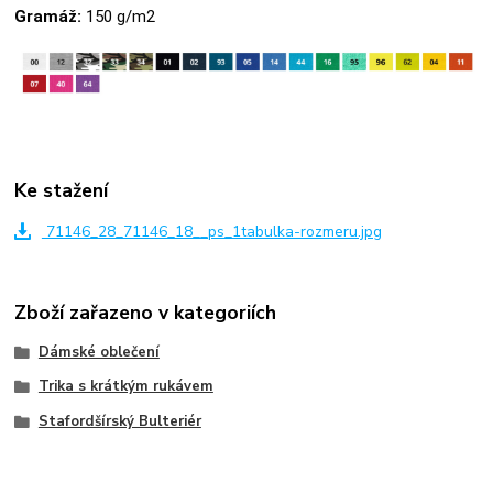
Gramáž:
150 g/m2
Ke stažení
71146_28_71146_18__ps_1tabulka-rozmeru.jpg
Zboží zařazeno v kategoriích
Dámské oblečení
Trika s krátkým rukávem
Stafordšírský Bulteriér