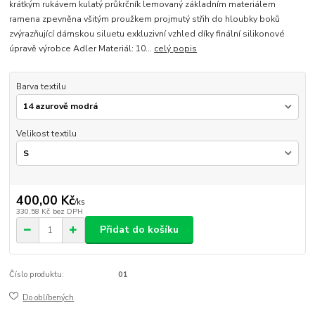
krátkým rukávem kulatý průkrčník lemovaný základním materiálem
ramena zpevněna všitým proužkem projmutý střih do hloubky boků
zvýrazňující dámskou siluetu exkluzivní vzhled díky finální silikonové
úpravě výrobce Adler Materiál: 10...
celý popis
Barva textilu
Velikost textilu
400,00 Kč
/
ks
330,58 Kč
bez DPH
Přidat do košíku
Číslo produktu:
01
Do oblíbených