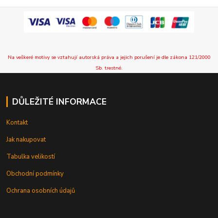
Na veškeré motivy se vztahují autorská práva a jejich porušení je dle zákona 121/2000
Sb. trestné.
DŮLEŽITÉ INFORMACE
Kontakt
Jak nakupovat
Tabulka velikostí
Obchodní podmínky
Ochrana osobních údajů