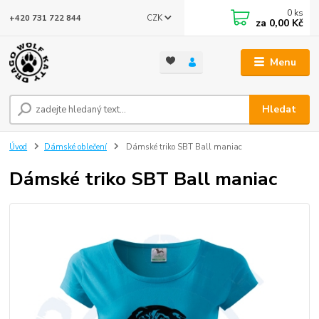
0
ks
CZK
+420 731 722 844
za
0,00 Kč
Menu
Hledat
Úvod
Dámské oblečení
Dámské triko SBT Ball maniac
Dámské triko SBT Ball maniac