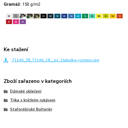
Gramáž:
150 g/m2
Ke stažení
71146_28_71146_18__ps_1tabulka-rozmeru.jpg
Zboží zařazeno v kategoriích
Dámské oblečení
Trika s krátkým rukávem
Stafordšírský Bulteriér