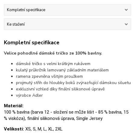
Kompletní specifikace
Ke stažení
Kompletní specifikace
Velice pohodlné dámské tričko ze 100% bavlny.
dámské tričko s velmi krátkým rukávem
kulatý průkrčník lemovaný základním materiálem
ramena zpevněna všitým proužkem
projmutý střih do hloubky boků zvýrazňující dámskou siluetu
exkluzivní vzhled díky finální silikonové úpravě
výrobce Adler
Materiál:
100 % bavlna (barva 12 - složení se může lišit - 85 % bavlna, 15
% viskóza), finální silikonová úprava, Single Jersey
Velikosti:
XS, S, M, L, XL, 2XL