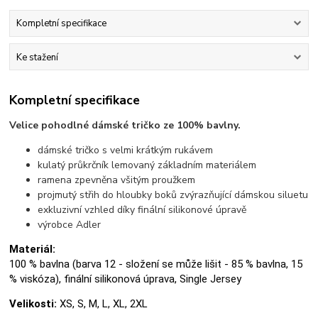
Kompletní specifikace
Ke stažení
Kompletní specifikace
Velice pohodlné dámské tričko ze 100% bavlny.
dámské tričko s velmi krátkým rukávem
kulatý průkrčník lemovaný základním materiálem
ramena zpevněna všitým proužkem
projmutý střih do hloubky boků zvýrazňující dámskou siluetu
exkluzivní vzhled díky finální silikonové úpravě
výrobce Adler
Materiál:
100 % bavlna (barva 12 - složení se může lišit - 85 % bavlna, 15
% viskóza), finální silikonová úprava, Single Jersey
Velikosti:
XS, S, M, L, XL, 2XL