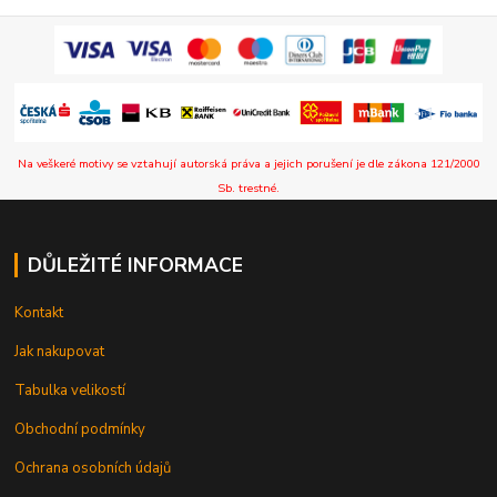
Na veškeré motivy se vztahují autorská práva a jejich porušení je dle zákona 121/2000
Sb. trestné.
DŮLEŽITÉ INFORMACE
Kontakt
Jak nakupovat
Tabulka velikostí
Obchodní podmínky
Ochrana osobních údajů