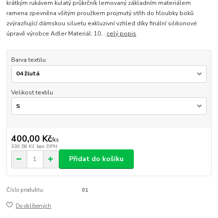
krátkým rukávem kulatý průkrčník lemovaný základním materiálem
ramena zpevněna všitým proužkem projmutý střih do hloubky boků
zvýrazňující dámskou siluetu exkluzivní vzhled díky finální silikonové
úpravě výrobce Adler Materiál: 10...
celý popis
Barva textilu
Velikost textilu
400,00 Kč
/
ks
330,58 Kč
bez DPH
Přidat do košíku
Číslo produktu:
01
Do oblíbených