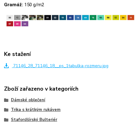
Gramáž:
150 g/m2
Ke stažení
71146_28_71146_18__ps_1tabulka-rozmeru.jpg
Zboží zařazeno v kategoriích
Dámské oblečení
Trika s krátkým rukávem
Stafordšírský Bulteriér