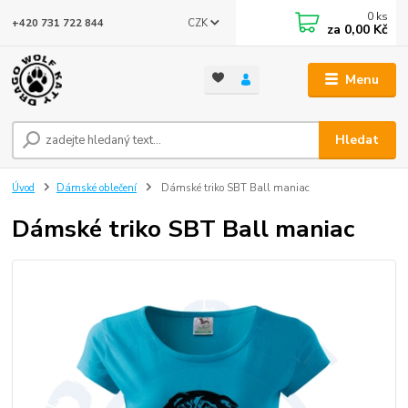
0
ks
CZK
+420 731 722 844
za
0,00 Kč
Menu
Hledat
Úvod
Dámské oblečení
Dámské triko SBT Ball maniac
Dámské triko SBT Ball maniac