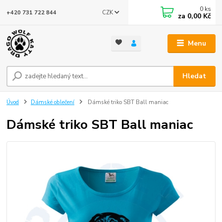
0
ks
CZK
+420 731 722 844
za
0,00 Kč
Menu
Hledat
Úvod
Dámské oblečení
Dámské triko SBT Ball maniac
Dámské triko SBT Ball maniac