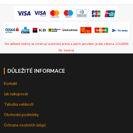
Na veškeré motivy se vztahují autorská práva a jejich porušení je dle zákona 121/2000
Sb. trestné.
DŮLEŽITÉ INFORMACE
Kontakt
Jak nakupovat
Tabulka velikostí
Obchodní podmínky
Ochrana osobních údajů