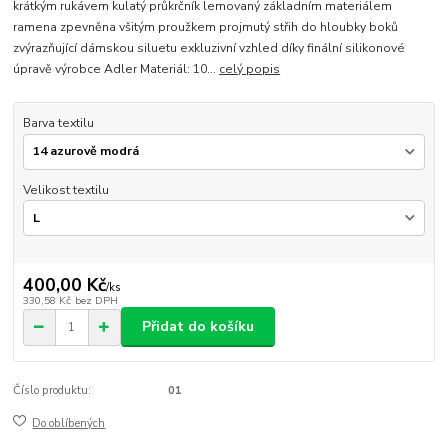
krátkým rukávem kulatý průkrčník lemovaný základním materiálem
ramena zpevněna všitým proužkem projmutý střih do hloubky boků
zvýrazňující dámskou siluetu exkluzivní vzhled díky finální silikonové
úpravě výrobce Adler Materiál: 10...
celý popis
Barva textilu
Velikost textilu
400,00 Kč
/
ks
330,58 Kč
bez DPH
Přidat do košíku
Číslo produktu:
01
Do oblíbených