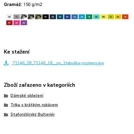
Gramáž:
150 g/m2
Ke stažení
71146_28_71146_18__ps_1tabulka-rozmeru.jpg
Zboží zařazeno v kategoriích
Dámské oblečení
Trika s krátkým rukávem
Stafordšírský Bulteriér