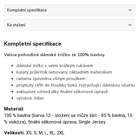
Kompletní specifikace
Ke stažení
Kompletní specifikace
Velice pohodlné dámské tričko ze 100% bavlny.
dámské tričko s velmi krátkým rukávem
kulatý průkrčník lemovaný základním materiálem
ramena zpevněna všitým proužkem
projmutý střih do hloubky boků zvýrazňující dámskou siluetu
exkluzivní vzhled díky finální silikonové úpravě
výrobce Adler
Materiál:
100 % bavlna (barva 12 - složení se může lišit - 85 % bavlna, 15
% viskóza), finální silikonová úprava, Single Jersey
Velikosti:
XS, S, M, L, XL, 2XL