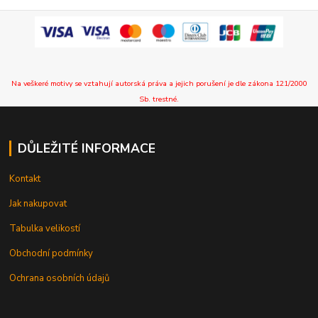
Na veškeré motivy se vztahují autorská práva a jejich porušení je dle zákona 121/2000
Sb. trestné.
DŮLEŽITÉ INFORMACE
Kontakt
Jak nakupovat
Tabulka velikostí
Obchodní podmínky
Ochrana osobních údajů