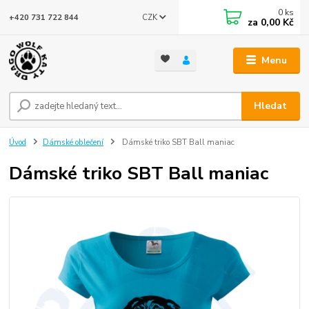
0
ks
CZK
+420 731 722 844
za
0,00 Kč
Menu
Hledat
Úvod
Dámské oblečení
Dámské triko SBT Ball maniac
Dámské triko SBT Ball maniac