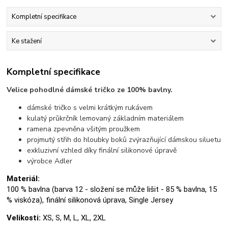
Kompletní specifikace
Ke stažení
Kompletní specifikace
Velice pohodlné dámské tričko ze 100% bavlny.
dámské tričko s velmi krátkým rukávem
kulatý průkrčník lemovaný základním materiálem
ramena zpevněna všitým proužkem
projmutý střih do hloubky boků zvýrazňující dámskou siluetu
exkluzivní vzhled díky finální silikonové úpravě
výrobce Adler
Materiál:
100 % bavlna (barva 12 - složení se může lišit - 85 % bavlna, 15
% viskóza), finální silikonová úprava, Single Jersey
Velikosti:
XS, S, M, L, XL, 2XL