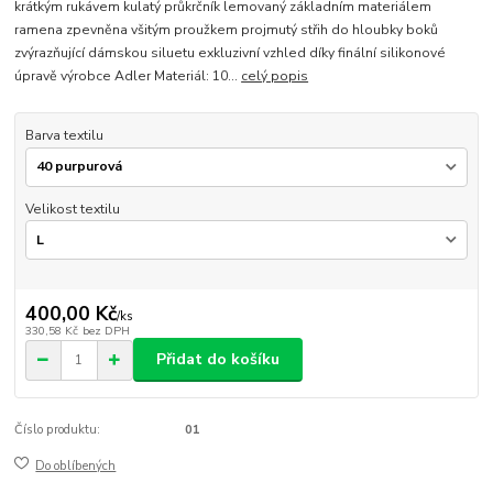
krátkým rukávem kulatý průkrčník lemovaný základním materiálem
ramena zpevněna všitým proužkem projmutý střih do hloubky boků
zvýrazňující dámskou siluetu exkluzivní vzhled díky finální silikonové
úpravě výrobce Adler Materiál: 10...
celý popis
Barva textilu
Velikost textilu
400,00 Kč
/
ks
330,58 Kč
bez DPH
Přidat do košíku
Číslo produktu:
01
Do oblíbených