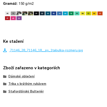
Gramáž:
150 g/m2
Ke stažení
71146_28_71146_18__ps_1tabulka-rozmeru.jpg
Zboží zařazeno v kategoriích
Dámské oblečení
Trika s krátkým rukávem
Stafordšírský Bulteriér